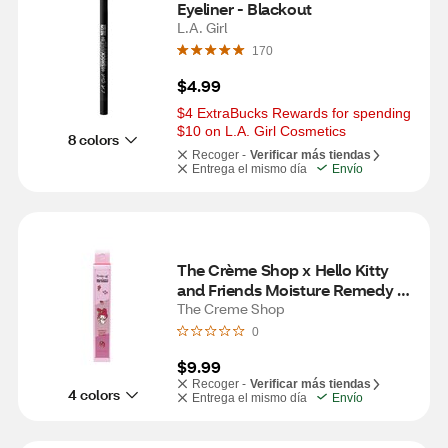
Eyeliner - Blackout
L.A. Girl
170
$4.99
$4 ExtraBucks Rewards for spending 
$10 on L.A. Girl Cosmetics
8 colors
Recoger -
Verificar más tiendas
Entrega el mismo día
Envío
The Crème Shop x Hello Kitty 
and Friends Moisture Remedy 
Lip Balm, Strawberry
The Creme Shop
0
$9.99
Recoger -
Verificar más tiendas
4 colors
Entrega el mismo día
Envío