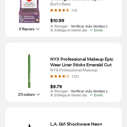
Treatment, Ultra-Conditioning 
Burt's Bees
Lip Care - 0.25 OZ
230
$10.99
Recoger -
Verificar más tiendas
2 flavors
Entrega el mismo día
Envío
NYX Professional Makeup Epic 
Wear Liner Sticks Emerald Cut
NYX Professional Makeup
1581
$9.79
Recoger -
Verificar más tiendas
23 colors
Entrega el mismo día
Envío
L.A. Girl Shockwave Neon 