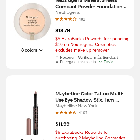
Compact Powder Foundation 
SPF 20, Classic Ivory 10
Neutrogena
482
$18.79
$5 ExtraBucks Rewards for spending 
$10 on Neutrogena Cosmetics - 
8 colors
excludes make up remover
Recoger -
Verificar más tiendas
Entrega el mismo día
Envío
Maybelline Color Tattoo Multi-
Use Eye Shadow Stix, I am 
Cheeky
Maybelline New York
4197
$11.99
$6 ExtraBucks Rewards for 
purchasing 2 Maybelline Cosmetics