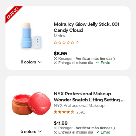
NUEVO
Moira Icy Glow Jelly Stick, 001 
Candy Cloud
Moira
0
$8.99
Recoger -
Verificar más tiendas
6 colors
Entrega el mismo día
Envío
NYX Professional Makeup 
Wonder Snatch Lifting Setting 
Powder, Cinnamon Catch
NYX Professional Makeup
2591
$11.99
Recoger -
Verificar más tiendas
5 colors
Entrega el mismo día
Envío