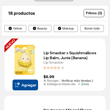
18 productos
Filtros (3)
Yellow
Beauty
Makeup
Borrar todo
NUEVO
Lip Smacker x Squishmallows 
Lip Balm, Junie (Banana)
Lip Smacker
0
$6.99
Recoger -
Verificar más tiendas
Agregar
Entrega el mismo día
Envío
Neutrogena Mineral Sheers 