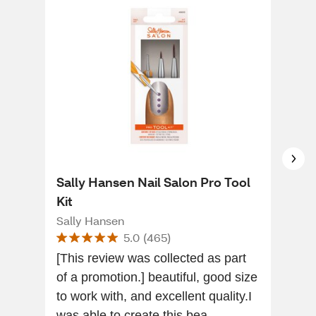
Sally Hansen Nail Salon Pro Tool
Sal
Kit
Kit
Sally Hansen
Sall
5.0
(
465
)
[This review was collected as part
[Thi
of a promotion.] beautiful, good size
of a
to work with, and excellent quality.I
time
was able to create this bea...
mak