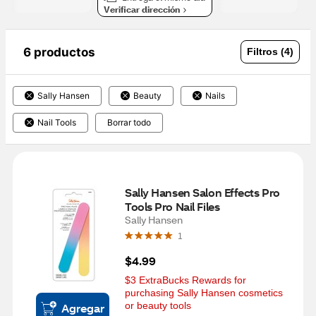
Verificar dirección
6 productos
Filtros (4)
Sally Hansen
Beauty
Nails
Nail Tools
Borrar todo
Sally Hansen Salon Effects Pro 
Tools Pro Nail Files
Sally Hansen
1
$4.99
$3 ExtraBucks Rewards for 
purchasing Sally Hansen cosmetics 
or beauty tools
Agregar