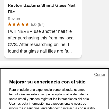
Revlon Bacteria Shield Glass Nail
File
Revlon
5.0
(
57
)
I will NEVER use another nail file
after purchasing this from my local
CVS. After researching online, I
found that glass nail files are fa...
Share Feedback
Cerrar
Mejorar su experiencia con el sitio
1-800-679-9691
|
Contáctenos
|
Términos de Uso
|
Accesibilidad
|
Para brindarle una experiencia personalizada, usamos
tecnologías en este sitio que recopilan datos de usted y
Política de Privacidad
|
WA Privacy Policy
|
Mapa del sitio
|
sobre usted y pueden registrar las interacciones del sitio.
Zona de Bienestar
|
© 1999 - 2026 CVS.com
Usamos esta información para proporcionarle nuestros
productos y servicios, entender cómo interactúa con nuestro