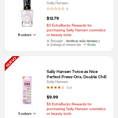
in Charge
Sally Hansen
0
$12.79
$3 ExtraBucks Rewards for 
purchasing Sally Hansen cosmetics 
8 colors
or beauty tools
Recoger -
Verificar más tiendas
Entrega el mismo día
Envío
NUEVO
Sally Hansen Twice as Nice 
Perfect Press-Ons, Double Chill
Sally Hansen
314
$9.99
$3 ExtraBucks Rewards for 
purchasing Sally Hansen cosmetics 
3 colors
or beauty tools