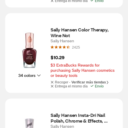
Entrega el mismo día
Envío
Sally Hansen Color Therapy, 
Wine Not
Sally Hansen
2425
$10.29
$3 ExtraBucks Rewards for 
purchasing Sally Hansen cosmetics 
34 colors
or beauty tools
Recoger -
Verificar más tiendas
Entrega el mismo día
Envío
Sally Hansen Insta-Dri Nail 
Polish, Chrome & Effects, 
Bejewel Top Coat
Sally Hansen