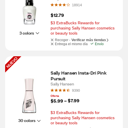
18914
$12.79
$3 ExtraBucks Rewards for 
purchasing Sally Hansen cosmetics 
3 colors
or beauty tools
Recoger -
Verificar más tiendas
Entrega el mismo día
Envío
NUEVO
Sally Hansen Insta-Dri Pink 
Pursuit
Sally Hansen
9390
Oferta
$7.99
$5.99
 – 
$3 ExtraBucks Rewards for 
purchasing Sally Hansen cosmetics 
30 colors
or beauty tools