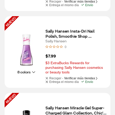
Recoger -
Verificar más tiendas
Entrega el mismo día
Envío
NUEVO
Sally Hansen Insta-Dri Nail 
Polish, Smoothie Shop 
Collection, Ube-licious
Sally Hansen
0
$7.99
$3 ExtraBucks Rewards for 
purchasing Sally Hansen cosmetics 
8 colors
or beauty tools
Recoger -
Verificar más tiendas
Entrega el mismo día
Envío
NUEVO
Sally Hansen Miracle Gel Super-
Charged Glam Collection, Chic's 