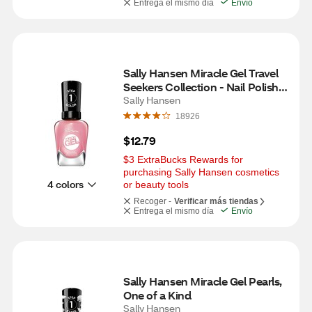
Entrega el mismo día
Envío
Sally Hansen Miracle Gel Travel 
Seekers Collection - Nail Polish - 
Shell Yeah - 0.5 fl oz
Sally Hansen
18926
$12.79
$3 ExtraBucks Rewards for 
purchasing Sally Hansen cosmetics 
4 colors
or beauty tools
Recoger -
Verificar más tiendas
Entrega el mismo día
Envío
Sally Hansen Miracle Gel Pearls, 
One of a Kind
Sally Hansen