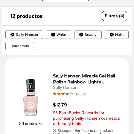
12 productos
Filtros (4)
Sally Hansen
White
Beauty
Nails
Borrar todo
Sally Hansen Miracle Gel Nail 
Polish Rainbow Lights 
Collection, Once a Chiffon
Sally Hansen
19302
$12.79
$3 ExtraBucks Rewards for 
purchasing Sally Hansen cosmetics 
29 colors
or beauty tools
Recoger -
Verificar más tiendas