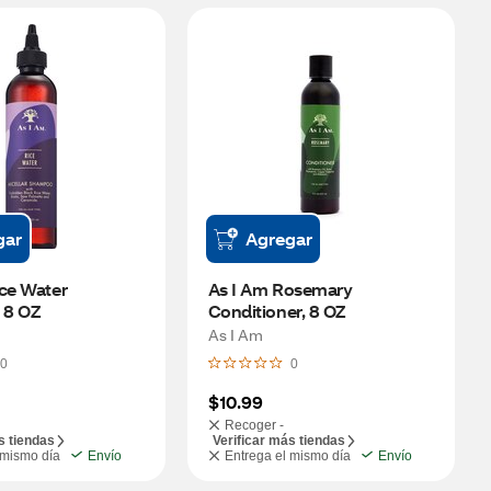
gar
Agregar
ce Water 
As I Am Rosemary 
 8 OZ
Conditioner, 8 OZ
As I Am
0
0
$10.99
Recoger -
s tiendas
Verificar más tiendas
 mismo día
Envío
Entrega el mismo día
Envío