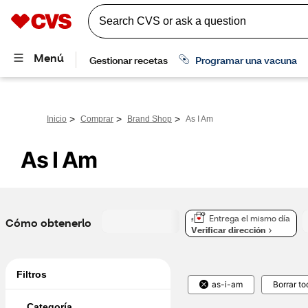
>
>
>
Inicio
Comprar
Brand Shop
As I Am
 As I Am
Entrega el mismo día
Cómo obtenerlo
Verificar dirección
Filtros
as-i-am
Borrar to
Categoría