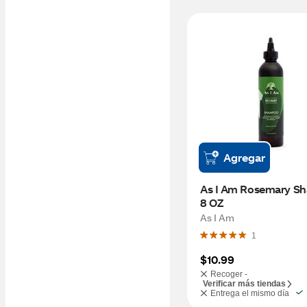
Agregar
As I Am Rosemary Sh
8 OZ
As I Am
1
$10.99
Recoger -
Verificar más tiendas
Entrega el mismo día