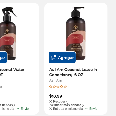
gar
Agregar
oconut Water 
As I Am Coconut Leave In 
OZ
Conditioner, 16 OZ
As I Am
0
0
$16.99
Recoger -
s tiendas
Verificar más tiendas
 mismo día
Envío
Entrega el mismo día
Envío