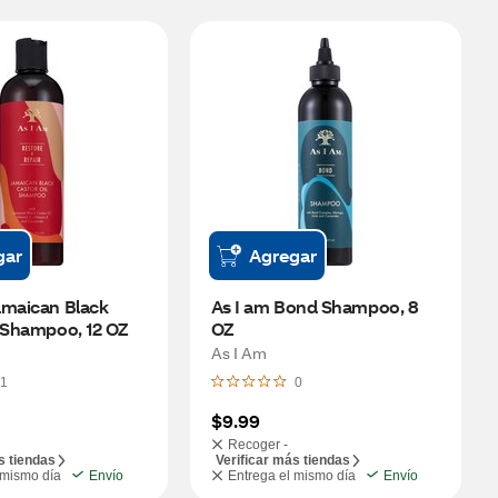
gar
Agregar
maican Black 
As I am Bond Shampoo, 8 
l Shampoo, 12 OZ
OZ
As I Am
1
0
$9.99
Recoger -
s tiendas
Verificar más tiendas
 mismo día
Envío
Entrega el mismo día
Envío