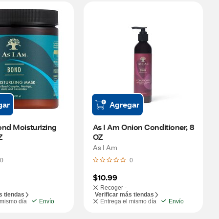
gar
Agregar
nd Moisturizing 
As I Am Onion Conditioner, 8 
Z
OZ
As I Am
0
0
$10.99
Recoger -
s tiendas
Verificar más tiendas
 mismo día
Envío
Entrega el mismo día
Envío