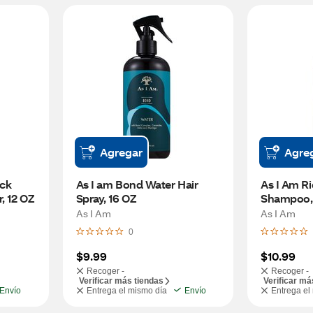
Agregar
Agre
ck 
As I am Bond Water Hair 
As I Am Ri
, 12 OZ
Spray, 16 OZ
Shampoo,
As I Am
As I Am
0
$9.99
$10.99
Recoger -
Recoger -
Verificar más tiendas
Verificar má
Envío
Entrega el mismo día
Envío
Entrega el