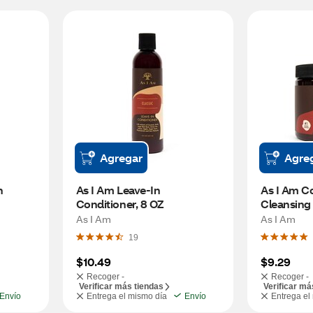
Agregar
Agre
 
As I Am Leave-In 
As I Am C
Conditioner, 8 OZ
Cleansing
Conditione
As I Am
As I Am
19
$10.49
$9.29
Recoger -
Recoger -
Verificar más tiendas
Verificar má
Envío
Entrega el mismo día
Envío
Entrega el