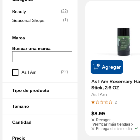
(
22
)
Beauty
(
1
)
Seasonal Shops
Marca
Buscar una marca
Agregar
(
22
)
As I Am
As I Am Rosemary Hai
Stick, 2.6 OZ
Tipo de producto
As I Am
2
Tamaño
$8.99
Recoger -
Cantidad
Verificar más tiendas
Entrega el mismo día
Precio