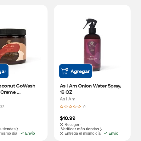
gar
Agregar
oconut CoWash 
As I Am Onion Water Spray, 
 Creme 
16 OZ
r, 16 OZ
As I Am
33
0
$10.99
Recoger -
s tiendas
Verificar más tiendas
 mismo día
Envío
Entrega el mismo día
Envío