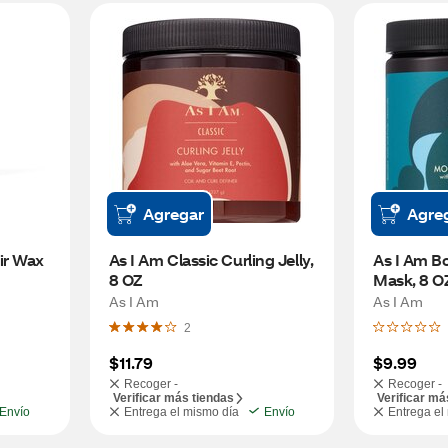
Agregar
Agre
r Wax 
As I Am Classic Curling Jelly, 
As I Am Bo
8 OZ
Mask, 8 O
As I Am
As I Am
2
$11.79
$9.99
Recoger -
Recoger -
Verificar más tiendas
Verificar má
Envío
Entrega el mismo día
Envío
Entrega el