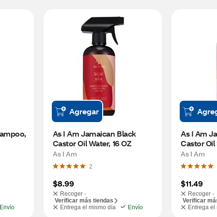
Agregar
Agre
ampoo, 
As I Am Jamaican Black 
As I Am Ja
Castor Oil Water, 16 OZ
Castor Oi
As I Am
As I Am
2
$8.99
$11.49
Recoger -
Recoger -
Verificar más tiendas
Verificar má
Envío
Entrega el mismo día
Envío
Entrega el