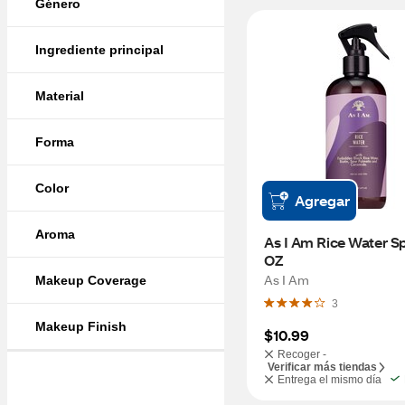
Género
Ingrediente principal
Material
Forma
Color
Agregar
Aroma
As I Am Rice Water Spr
OZ
As I Am
Makeup Coverage
3
Makeup Finish
$10.99
Recoger -
Verificar más tiendas
Entrega el mismo día