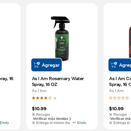
Agregar
Agre
ay, 16 
As I Am Rosemary Water 
As I Am C
Spray, 16 OZ
Spray, 16 
As I Am
As I Am
4
$10.99
$10.99
Recoger -
Recoger -
Verificar más tiendas
Verificar má
Envío
Entrega el mismo día
Envío
Entrega el