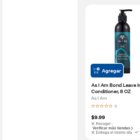
Agregar
As I Am Bond Leave In
Conditioner, 8 OZ
As I Am
0
$9.99
Recoger -
Verificar más tiendas
Entrega el mismo día