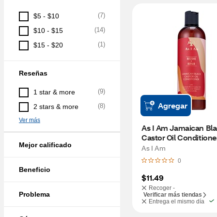
(
7
)
$5 - $10
(
14
)
$10 - $15
(
1
)
$15 - $20
Reseñas
(
9
)
1 star & more
Agregar
(
8
)
2 stars & more
Ver más
As I Am Jamaican Bla
Castor Oil Conditioner
Mejor calificado
As I Am
0
Beneficio
$11.49
Recoger -
Problema
Verificar más tiendas
Entrega el mismo día