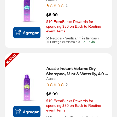
1
$8.99
$10 ExtraBucks Rewards for 
spending $30 on Back to Routine 
event items
Agregar
Recoger -
Verificar más tiendas
Entrega el mismo día
Envío
NUEVO
Aussie Instant Volume Dry 
Shampoo, Mint & Waterlily, 4.9 
OZ
Aussie
0
$8.99
$10 ExtraBucks Rewards for 
spending $30 on Back to Routine 
event items
Agregar