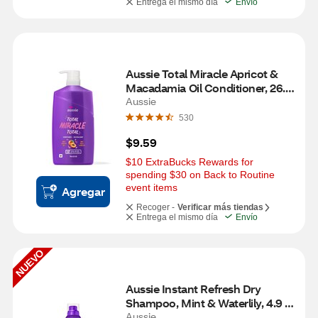
Entrega el mismo día
Envío
Aussie Total Miracle Apricot & 
Macadamia Oil Conditioner, 26.2 
OZ
Aussie
530
$9.59
$10 ExtraBucks Rewards for 
spending $30 on Back to Routine 
event items
Agregar
Recoger -
Verificar más tiendas
Entrega el mismo día
Envío
NUEVO
Aussie Instant Refresh Dry 
Shampoo, Mint & Waterlily, 4.9 
OZ
Aussie