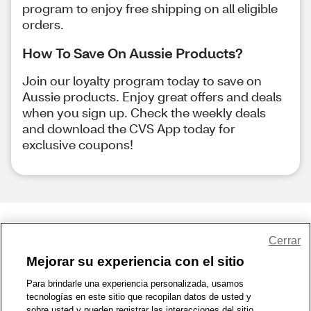
program to enjoy free shipping on all eligible
orders.
How To Save On Aussie Products?
Join our loyalty program today to save on
Aussie products. Enjoy great offers and deals
when you sign up. Check the weekly deals
and download the CVS App today for
exclusive coupons!
Share Feedback
Cerrar
Mejorar su experiencia con el sitio
1-800-679-9691
|
Contáctenos
|
Términos de Uso
|
Accesibilidad
|
Para brindarle una experiencia personalizada, usamos
tecnologías en este sitio que recopilan datos de usted y
Política de Privacidad
|
WA Privacy Policy
|
Mapa del sitio
|
sobre usted y pueden registrar las interacciones del sitio.