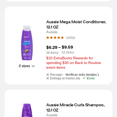
Aussie Mega Moist Conditioner, 
12.1 OZ
Aussie
10058
$9.59
$6.29
 – 
52.0¢/oz.
36.6¢/oz.
$10 ExtraBucks Rewards for 
spending $30 on Back to Routine 
2 sizes
event items
Recoger -
Verificar más tiendas
Entrega el mismo día
Envío
Aussie Miracle Curls Shampoo, 
12.1 OZ
Aussie