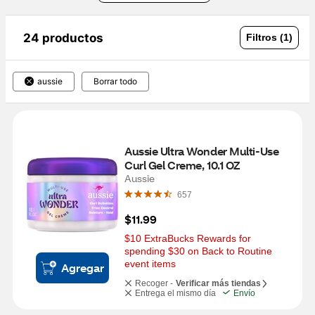
24 productos
Filtros (1)
aussie
Borrar todo
Aussie Ultra Wonder Multi-Use 
Curl Gel Creme, 10.1 OZ
Aussie
657
$11.99
$10 ExtraBucks Rewards for 
spending $30 on Back to Routine 
event items
Agregar
Recoger -
Verificar más tiendas
Entrega el mismo día
Envío