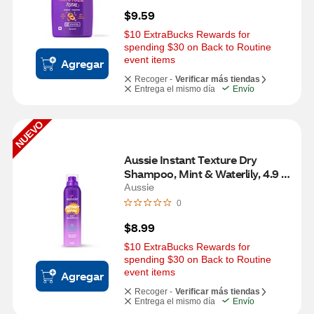
$9.59
$10 ExtraBucks Rewards for 
spending $30 on Back to Routine 
event items
Agregar
Recoger -
Verificar más tiendas
Entrega el mismo día
Envío
NUEVO
Aussie Instant Texture Dry 
Shampoo, Mint & Waterlily, 4.9 
OZ
Aussie
0
$8.99
$10 ExtraBucks Rewards for 
spending $30 on Back to Routine 
event items
Agregar
Recoger -
Verificar más tiendas
Entrega el mismo día
Envío