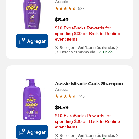
OZ
Aussie
533
$5.49
$10 ExtraBucks Rewards for 
spending $30 on Back to Routine 
event items
Agregar
Recoger -
Verificar más tiendas
Entrega el mismo día
Envío
Aussie Miracle Curls Shampoo
Aussie
740
$9.59
$10 ExtraBucks Rewards for 
spending $30 on Back to Routine 
event items
Agregar
Recoger -
Verificar más tiendas