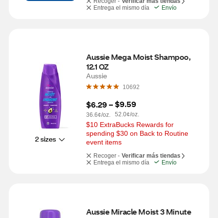
Recoger -
Verificar más tiendas
Entrega el mismo día
Envío
Aussie Mega Moist Shampoo, 
12.1 OZ
Aussie
10692
$9.59
$6.29
 – 
52.0¢/oz.
36.6¢/oz.
$10 ExtraBucks Rewards for 
spending $30 on Back to Routine 
2 sizes
event items
Recoger -
Verificar más tiendas
Entrega el mismo día
Envío
Aussie Miracle Moist 3 Minute 