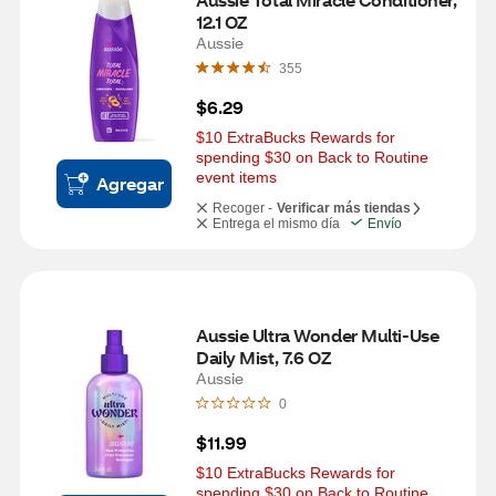
12.1 OZ
Aussie
355
$6.29
$10 ExtraBucks Rewards for 
spending $30 on Back to Routine 
event items
Agregar
Recoger -
Verificar más tiendas
Entrega el mismo día
Envío
Aussie Ultra Wonder Multi-Use 
Daily Mist, 7.6 OZ
Aussie
0
$11.99
$10 ExtraBucks Rewards for 
spending $30 on Back to Routine 