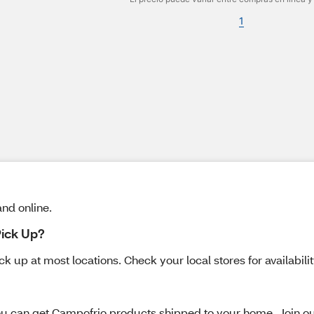
1
and online.
Pick Up?
 up at most locations. Check your local stores for availabilit
u can get Campofrio products shipped to your home. Join our 