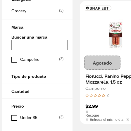
(
3
)
Grocery
Marca
Buscar una marca
(
3
)
Campofrio
Agotado
Fiorucci, Panino Pepp
Tipo de producto
Mozzarella, 1.5 oz
Campofrio
Cantidad
0
$2.99
Precio
Recoger
(
3
)
Under $5
Entrega el mismo día