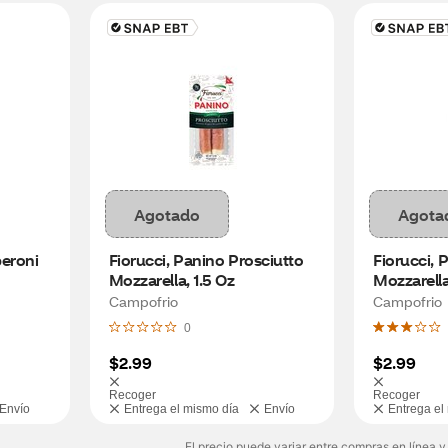
Agotado
Agota
eroni 
Fiorucci, Panino Prosciutto 
Fiorucci, 
Mozzarella, 1.5 Oz
Mozzarella
Campofrio
Campofrio
0
$2.99
$2.99
Recoger
Recoger
Envío
Entrega el mismo día
Envío
Entrega el
El precio puede variar entre compras en línea y