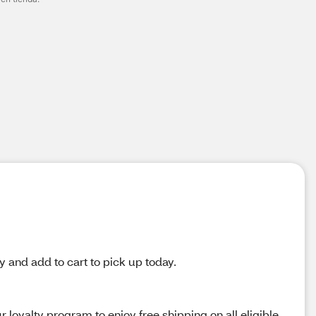
y and add to cart to pick up today.
loyalty program to enjoy free shipping on all eligible