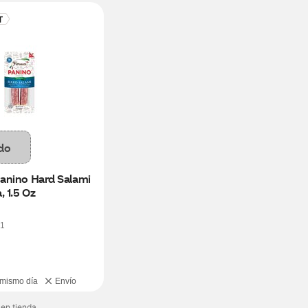
do
Panino Hard Salami 
, 1.5 Oz
1
 mismo día
Envío
 en tienda.