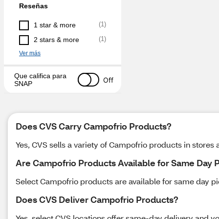
Reseñas
(
1
)
1 star & more
(
1
)
2 stars & more
Ver más
Que califica para 
Off
SNAP
Does CVS Carry Campofrio Products?
Yes, CVS sells a variety of Campofrio products in stores 
Are Campofrio Products Available for Same Day 
Select Campofrio products are available for same day pick
Does CVS Deliver Campofrio Products?
Yes, select CVS locations offer same-day delivery and yo