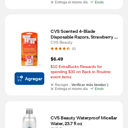
Entrega el mismo día
Envío
CVS Scented 4-Blade 
Disposable Razors, Strawberry 
Tangerine, 3 CT
CVS Beauty
85
$6.49
$10 ExtraBucks Rewards for 
spending $30 on Back to Routine 
event items
Agregar
Recoger -
Verificar más tiendas
Entrega el mismo día
Envío
CVS Beauty Waterproof Micellar 
Water, 23.7 fl oz 