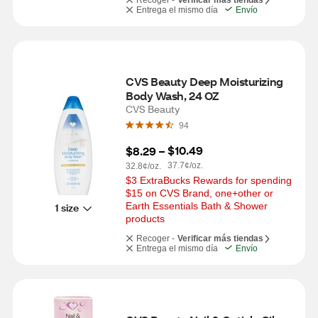
Recoger -
Verificar más tiendas
Entrega el mismo día
Envío
CVS Beauty Deep Moisturizing 
Body Wash, 24 OZ
CVS Beauty
94
$10.49
$8.29
 – 
37.7¢/oz.
32.8¢/oz.
$3 ExtraBucks Rewards for spending 
$15 on CVS Brand, one+other or 
Earth Essentials Bath & Shower 
1 size
products
Recoger -
Verificar más tiendas
Entrega el mismo día
Envío