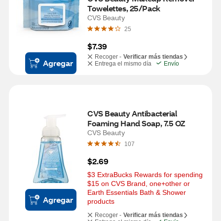
Towelettes, 25/Pack
CVS Beauty
25
$7.39
Recoger -
Verificar más tiendas
Agregar
Entrega el mismo día
Envío
CVS Beauty Antibacterial 
Foaming Hand Soap, 7.5 OZ
CVS Beauty
107
$2.69
$3 ExtraBucks Rewards for spending 
$15 on CVS Brand, one+other or 
Earth Essentials Bath & Shower 
Agregar
products
Recoger -
Verificar más tiendas