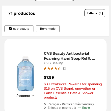
71 productos
Filtros (1)
cvs-beauty
Borrar todo
CVS Beauty Antibacterial 
Foaming Hand Soap Refill, 
Spring Water
CVS Beauty
83
$7.89
$3 ExtraBucks Rewards for spending 
$15 on CVS Brand, one+other or 
Earth Essentials Bath & Shower 
2 scents
products
Recoger -
Verificar más tiendas
Entrega el mismo día
Envío