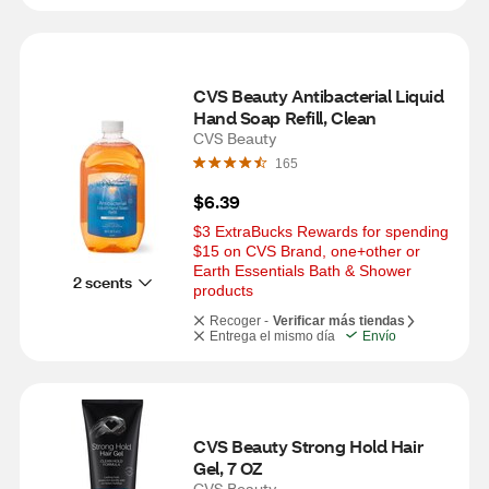
CVS Beauty Antibacterial Liquid 
Hand Soap Refill, Clean
CVS Beauty
165
$6.39
$3 ExtraBucks Rewards for spending 
$15 on CVS Brand, one+other or 
Earth Essentials Bath & Shower 
2 scents
products
Recoger -
Verificar más tiendas
Entrega el mismo día
Envío
CVS Beauty Strong Hold Hair 
Gel, 7 OZ
CVS Beauty