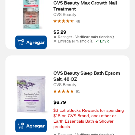
CVS Beauty Max Growth Nail 
Treatment
CVS Beauty
48
$5.29
Recoger -
Verificar más tiendas
Agregar
Entrega el mismo día
Envío
CVS Beauty Sleep Bath Epsom 
Salt, 48 OZ
CVS Beauty
91
$6.79
$3 ExtraBucks Rewards for spending 
$15 on CVS Brand, one+other or 
Earth Essentials Bath & Shower 
Agregar
products