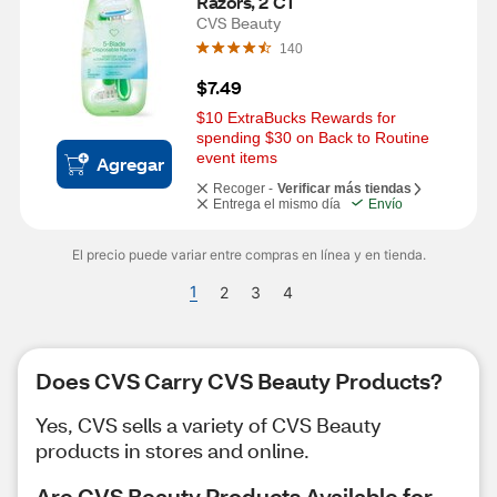
Razors, 2 CT
CVS Beauty
140
$7.49
$10 ExtraBucks Rewards for 
spending $30 on Back to Routine 
event items
Agregar
Recoger -
Verificar más tiendas
Entrega el mismo día
Envío
El precio puede variar entre compras en línea y en tienda.
1
2
3
4
Does CVS Carry CVS Beauty Products?
Yes, CVS sells a variety of CVS Beauty
products in stores and online.
Are CVS Beauty Products Available for