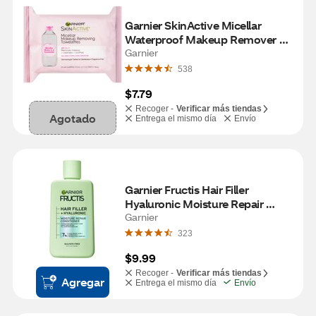
Garnier SkinActive Micellar 
Waterproof Makeup Remover 
Wipes, 25/Pack
Garnier
538
$7.79
Recoger -
Verificar más tiendas
Agotado
Entrega el mismo día
Envío
Garnier Fructis Hair Filler 
Hyaluronic Moisture Repair 
Conditioner, 10.1 OZ
Garnier
323
$9.99
Recoger -
Verificar más tiendas
Agregar
Entrega el mismo día
Envío