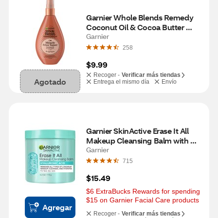
Garnier Whole Blends Remedy 
Coconut Oil & Cocoa Butter 
Miracle Frizz Tamer 10-in-1 
Garnier
Leave-In Treatment, 5 OZ
258
$9.99
Recoger -
Verificar más tiendas
Agotado
Entrega el mismo día
Envío
Garnier SkinActive Erase It All 
Makeup Cleansing Balm with 
Hyaluronic Acid, 4.2 OZ
Garnier
715
$15.49
$6 ExtraBucks Rewards for spending 
$15 on Garnier Facial Care products
Agregar
Recoger -
Verificar más tiendas