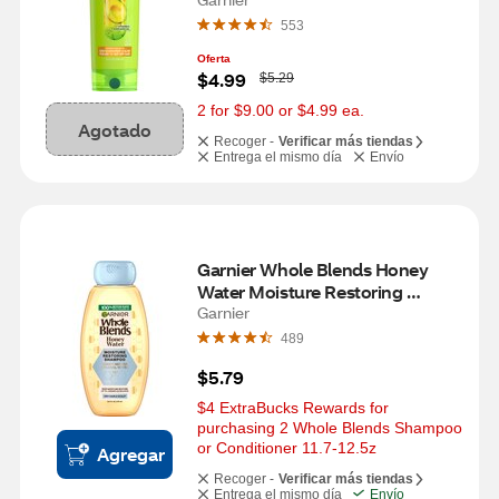
553
Oferta
W
$4.99
$5.29
a
s
2 for $9.00 or $4.99 ea.
Agotado
Recoger -
Verificar más tiendas
Entrega el mismo día
Envío
Garnier Whole Blends Honey 
Water Moisture Restoring 
Shampoo, 12.5 OZ
Garnier
489
$5.79
$4 ExtraBucks Rewards for 
purchasing 2 Whole Blends Shampoo 
or Conditioner 11.7-12.5z
Agregar
Recoger -
Verificar más tiendas
Entrega el mismo día
Envío