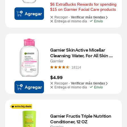
$6 ExtraBucks Rewards for spending 
$15 on Garnier Facial Care products
Agregar
Recoger -
Verificar más tiendas
Entrega el mismo día
Envío
Garnier SkinActive Micellar 
Cleansing Water, For All Skin 
Types, 3.4 OZ
Garnier
18114
$4.99
Recoger -
Verificar más tiendas
Agregar
Entrega el mismo día
Envío
Garnier Fructis Triple Nutrition 
Conditioner, 12 OZ
Garnier