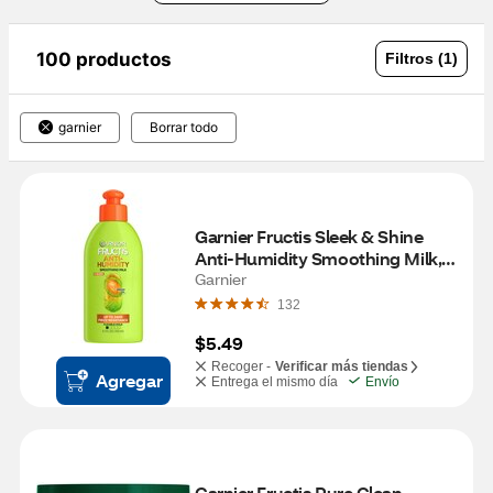
100 productos
Filtros (1)
garnier
Borrar todo
Garnier Fructis Sleek & Shine 
Anti-Humidity Smoothing Milk, 
5.1 OZ
Garnier
132
$5.49
Recoger -
Verificar más tiendas
Agregar
Entrega el mismo día
Envío
Garnier Fructis Pure Clean 