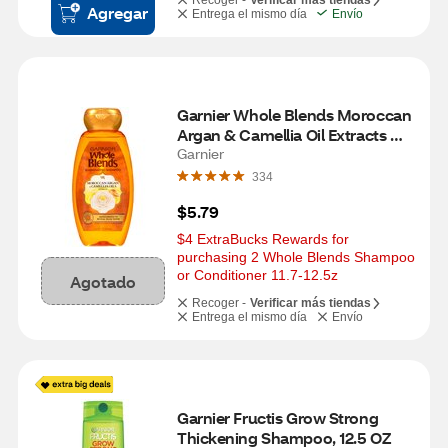
Recoger -
Verificar más tiendas
Agregar
Entrega el mismo día
Envío
Garnier Whole Blends Moroccan 
Argan & Camellia Oil Extracts 
Illuminating Shampoo, 12.5 OZ
Garnier
334
$5.79
$4 ExtraBucks Rewards for 
purchasing 2 Whole Blends Shampoo 
or Conditioner 11.7-12.5z
Agotado
Recoger -
Verificar más tiendas
Entrega el mismo día
Envío
Garnier Fructis Grow Strong 
Thickening Shampoo, 12.5 OZ