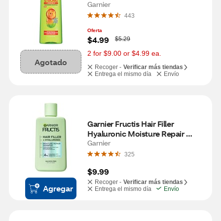
Garnier
443
Oferta
W
$4.99
$5.29
a
s
2 for $9.00 or $4.99 ea.
Agotado
Recoger -
Verificar más tiendas
Entrega el mismo día
Envío
Garnier Fructis Hair Filler 
Hyaluronic Moisture Repair 
Shampoo, 10.1 OZ
Garnier
325
$9.99
Recoger -
Verificar más tiendas
Agregar
Entrega el mismo día
Envío