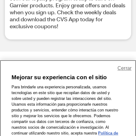
Garnier products. Enjoy great offers and deals
when you sign up. Check the weekly deals
and download the CVS App today for
exclusive coupons!
Share Feedback
Cerrar
Mejorar su experiencia con el sitio
1-800-679-9691
|
Contáctenos
|
Términos de Uso
|
Accesibilidad
|
Para brindarle una experiencia personalizada, usamos
tecnologías en este sitio que recopilan datos de usted y
Política de Privacidad
|
WA Privacy Policy
|
Mapa del sitio
|
sobre usted y pueden registrar las interacciones del sitio.
Zona de Bienestar
|
© 1999 - 2026 CVS.com
Usamos esta información para proporcionarle nuestros
productos y servicios, entender cómo interactúa con nuestro
sitio y mejorar los servicios que le ofrecemos. Podemos
compartir sus datos con terceros de confianza, como
nuestros socios de comercialización e investigación. Al
continuar utilizando nuestro sitio, acepta nuestra
Política de