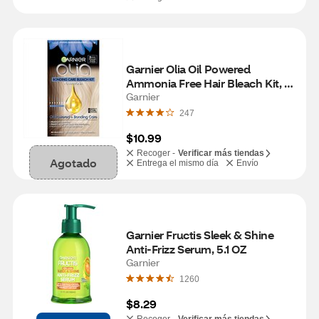
Garnier Olia Oil Powered 
Ammonia Free Hair Bleach Kit, 
B+++ Bleached Blonde Extreme
Garnier
247
$10.99
Recoger -
Verificar más tiendas
Agotado
Entrega el mismo día
Envío
Garnier Fructis Sleek & Shine 
Anti-Frizz Serum, 5.1 OZ
Garnier
1260
$8.29