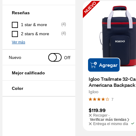
NUEVO
Reseñas
(
4
)
1 star & more
(
4
)
2 stars & more
Ver más
Off
Nuevo
Agregar
Mejor calificado
Igloo Trailmate 32-Ca
Americana Backpack 
Color
Igloo
7
$119.99
Recoger -
Verificar más tiendas
Entrega el mismo día