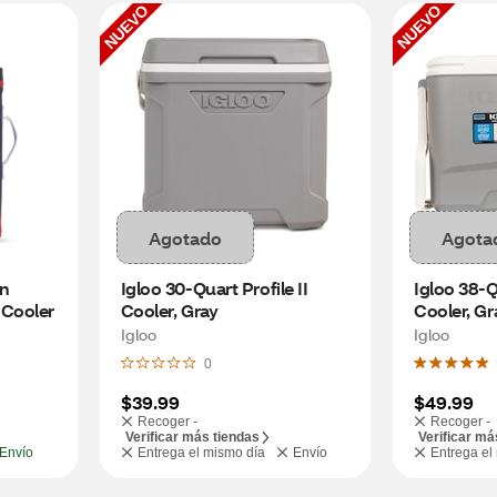
NUEVO
NUEVO
Agotado
Agota
n 
Igloo 30-Quart Profile II 
Igloo 38-Q
Cooler
Cooler, Gray
Cooler, Gr
Igloo
Igloo
0
$39.99
$49.99
Recoger -
Recoger -
Verificar más tiendas
Verificar má
Envío
Entrega el mismo día
Envío
Entrega el