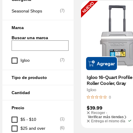
NUEVO
(
7
)
Seasonal Shops
Marca
Buscar una marca
(
7
)
Igloo
Agregar
Igloo 16-Quart Profile I
Tipo de producto
Roller Cooler, Gray
Igloo
Cantidad
0
$39.99
Precio
Recoger -
Verificar más tiendas
(
1
)
$5 - $10
Entrega el mismo día
(
6
)
$25 and over