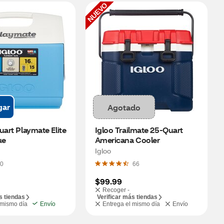
NUEVO
gar
Agotado
uart Playmate Elite 
Igloo Trailmate 25-Quart 
ue
Americana Cooler
Igloo
0
66
$99.99
Recoger -
s tiendas
Verificar más tiendas
 mismo día
Envío
Entrega el mismo día
Envío