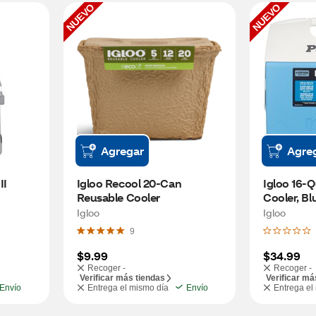
NUEVO
NUEVO
Agregar
Agre
I 
Igloo Recool 20-Can 
Igloo 16-Q
Reusable Cooler
Cooler, Bl
Igloo
Igloo
9
$9.99
$34.99
Recoger -
Recoger -
Verificar más tiendas
Verificar má
Envío
Entrega el mismo día
Envío
Entrega el