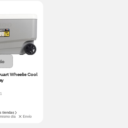
do
uart Wheelie Cool 
ay
1
s tiendas
 mismo día
Envío