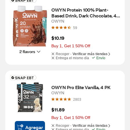
OWYN Protein 100% Plant-
Based Drink, Dark Chocolate, 4 
CT
OWYN
59
$10.19
Buy 1, Get 1 50% Off
2 flavors
Recoger -
Verificar más tiendas
Entrega el mismo día
Envío
OWYN Pro Elite Vanilla, 4 PK
OWYN
2803
$11.89
Buy 1, Get 1 50% Off
Recoger -
Verificar más tiendas
Agregar
Entrega el mismo día
Envío