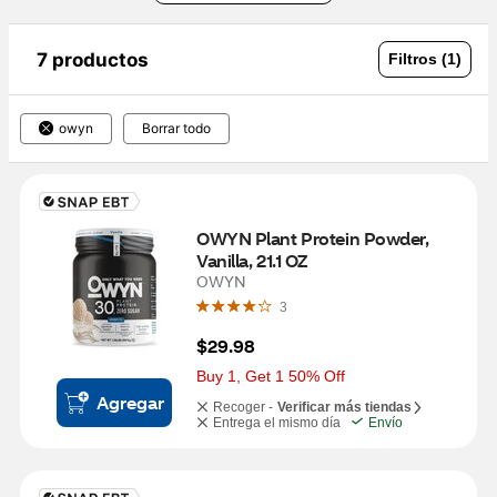
7 productos
Filtros (1)
owyn
Borrar todo
OWYN Plant Protein Powder, 
Vanilla, 21.1 OZ
OWYN
3
$29.98
Buy 1, Get 1 50% Off
Agregar
Recoger -
Verificar más tiendas
Entrega el mismo día
Envío