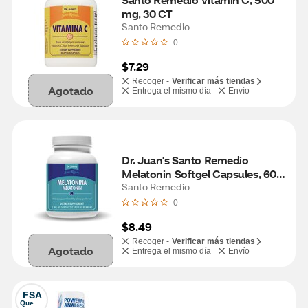
mg, 30 CT
Santo Remedio
0
$7.29
Recoger -
Verificar más tiendas
Agotado
Entrega el mismo día
Envío
Dr. Juan's Santo Remedio 
Melatonin Softgel Capsules, 60 
CT
Santo Remedio
0
$8.49
Recoger -
Verificar más tiendas
Agotado
Entrega el mismo día
Envío
FSA
Que 