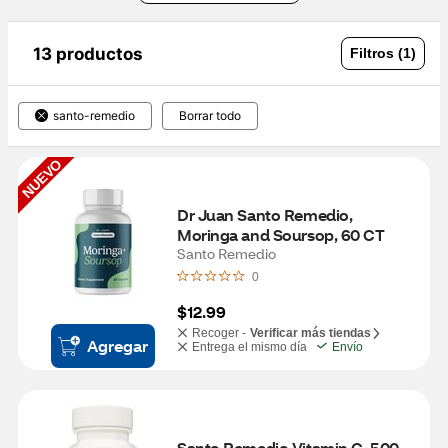
13 productos
Filtros (1)
santo-remedio
Borrar todo
NUEVO
Dr Juan Santo Remedio, 
Moringa and Soursop, 60 CT
Santo Remedio
0
$12.99
Recoger -
Verificar más tiendas
Agregar
Entrega el mismo día
Envío
Santo Remedio Vitamin C, 500 