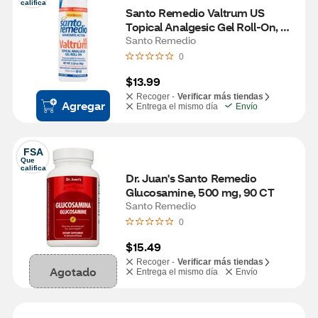
califica
Santo Remedio Valtrum US 
Topical Analgesic Gel Roll-On, 
3.18 OZ
Santo Remedio
0
$13.99
Recoger -
Verificar más tiendas
Agregar
Entrega el mismo día
Envío
FSA
Que 
califica
Dr. Juan's Santo Remedio 
Glucosamine, 500 mg, 90 CT
Santo Remedio
0
$15.49
Recoger -
Verificar más tiendas
Agotado
Entrega el mismo día
Envío