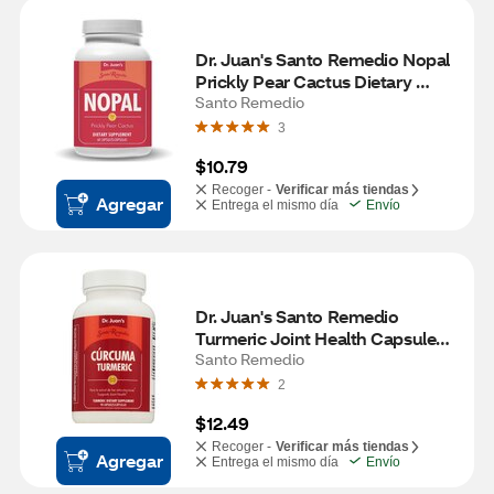
Dr. Juan's Santo Remedio Nopal 
Prickly Pear Cactus Dietary 
Supplement, 700 mg, 60 CT
Santo Remedio
3
$10.79
Recoger -
Verificar más tiendas
Agregar
Entrega el mismo día
Envío
Dr. Juan's Santo Remedio 
Turmeric Joint Health Capsules, 
90 CT
Santo Remedio
2
$12.49
Recoger -
Verificar más tiendas
Agregar
Entrega el mismo día
Envío