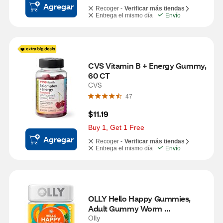
Agregar
Recoger -
Verificar más tiendas
Entrega el mismo día
Envío
CVS Vitamin B + Energy Gummy, 
60 CT
CVS
47
$11.19
Buy 1, Get 1 Free
Agregar
Recoger -
Verificar más tiendas
Entrega el mismo día
Envío
OLLY Hello Happy Gummies, 
Adult Gummy Worm 
Supplement, Vitamin D, Tropical 
Olly