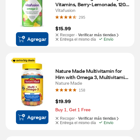
Vitamins, Berry-Lemonade, 120 
CT
Vitafusion
295
$15.99
Recoger -
Verificar más tiendas
Agregar
Entrega el mismo día
Envío
Nature Made Multivitamin for 
Him with Omega 3, Multivitamin 
for Men, Gummy Vitamins & 
Nature Made
Minerals, 80 CT
158
$19.99
Buy 1, Get 1 Free
Agregar
Recoger -
Verificar más tiendas
Entrega el mismo día
Envío