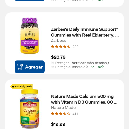
Entrega el mismo día
Envío
Zarbee's Daily Immune Support* 
Gummies with Real Elderberry, 
Vitamins A, C, D, E, & Zinc, 60 CT
Zarbees
239
$20.79
Recoger -
Verificar más tiendas
Agregar
Entrega el mismo día
Envío
Nature Made Calcium 500 mg 
with Vitamin D3 Gummies, 80 
CT
Nature Made
411
$19.99