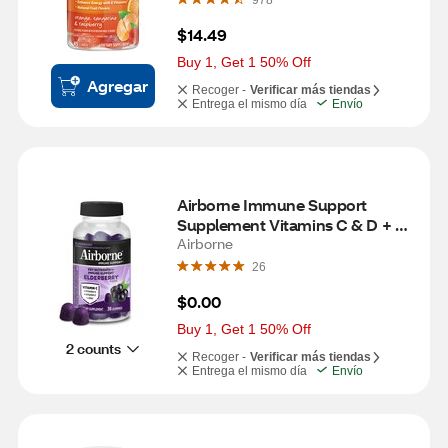
978
$14.49
Buy 1, Get 1 50% Off
Agregar
Recoger -
Verificar más tiendas
Entrega el mismo día
Envío
Airborne Immune Support 
Supplement Vitamins C & D + 
Zinc, Elderberry Gummies, 36 CT
Airborne
26
$0.00
Buy 1, Get 1 50% Off
2 counts
Recoger -
Verificar más tiendas
Entrega el mismo día
Envío