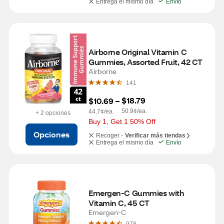
Entrega el mismo día
Envío
Airborne Original Vitamin C 
Gummies, Assorted Fruit, 42 CT
Airborne
141
$18.79
$10.69
 – 
50.9¢/ea.
44.7¢/ea.
+ 2 opciones
Buy 1, Get 1 50% Off
Opciones
Recoger -
Verificar más tiendas
Entrega el mismo día
Envío
Emergen-C Gummies with 
Vitamin C, 45 CT
Emergen-C