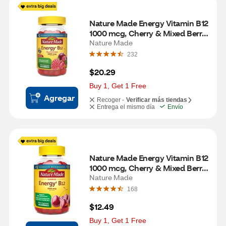
Nature Made Energy Vitamin B12 
1000 mcg, Cherry & Mixed Berry 
Flavored Gummy Vitamins, 150 
Nature Made
CT
232
$20.29
Buy 1, Get 1 Free
Agregar
Recoger -
Verificar más tiendas
Entrega el mismo día
Envío
Nature Made Energy Vitamin B12 
1000 mcg, Cherry & Mixed Berry 
Flavored Gummy Vitamins, 80 
Nature Made
CT
168
$12.49
Buy 1, Get 1 Free