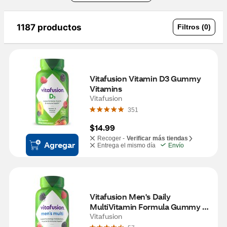
1187 productos
Filtros (0)
Vitafusion Vitamin D3 Gummy 
Vitamins
Vitafusion
351
$14.99
Recoger -
Verificar más tiendas
Agregar
Entrega el mismo día
Envío
Vitafusion Men's Daily 
MultiVitamin Formula Gummy 
Vitamins
Vitafusion