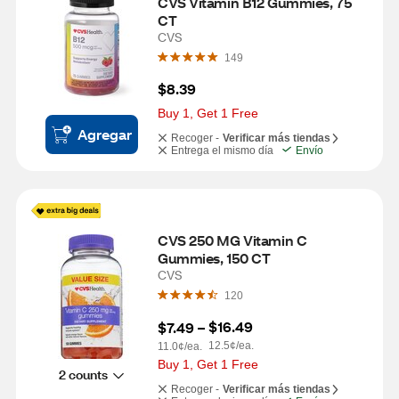
CVS Vitamin B12 Gummies, 75 
CT
CVS
149
$8.39
Buy 1, Get 1 Free
Agregar
Recoger -
Verificar más tiendas
Entrega el mismo día
Envío
CVS 250 MG Vitamin C 
Gummies, 150 CT
CVS
120
$16.49
$7.49
 – 
12.5¢/ea.
11.0¢/ea.
Buy 1, Get 1 Free
2 counts
Recoger -
Verificar más tiendas