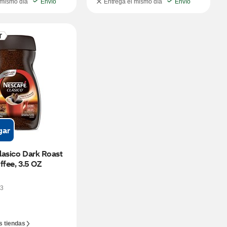
 mismo día
Envío
Entrega el mismo día
Envío
gar
asico Dark Roast 
ffee, 3.5 OZ
3
s tiendas