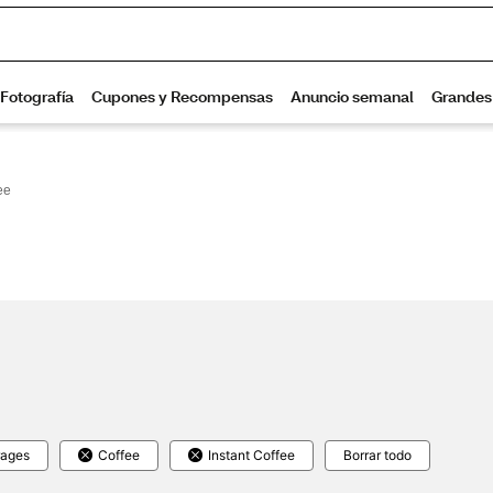
ee
rages
Coffee
Instant Coffee
Borrar todo