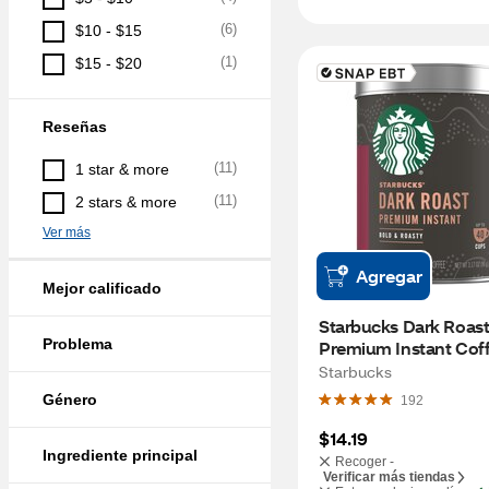
(
6
)
$10 - $15
(
1
)
$15 - $20
Reseñas
(
11
)
1 star & more
(
11
)
2 stars & more
Ver más
Agregar
Mejor calificado
Starbucks Dark Roast
Problema
Premium Instant Coffe
oz
Starbucks
Género
192
$14.19
Ingrediente principal
Recoger -
Verificar más tiendas