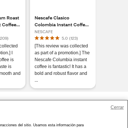
um Roast
Nescafe Clasico
 Coffee,
Colombia Instant Coffee,
6 oz
NESCAFE
(
209
)
5.0
(
123
)
collected
[This review was collected
ion.] I
as part of a promotion.] The
offee is
Nescafe Columbia instant
aste is
coffee is fantastic! It has a
smooth and
bold and robust flavor and
...
Cerrar
io
|
Zona de Bienestar
|
© 1999 - 2026 CVS.com
teracciones del sitio. Usamos esta información para