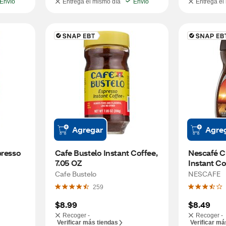
Envío
Entrega el mismo día
Envío
Entrega el
Agregar
Agre
resso 
Cafe Bustelo Instant Coffee, 
Nescafé Cl
7.05 OZ
Instant Co
Cafe Bustelo
NESCAFE
259
$8.99
$8.49
Recoger -
Recoger -
Verificar más tiendas
Verificar má