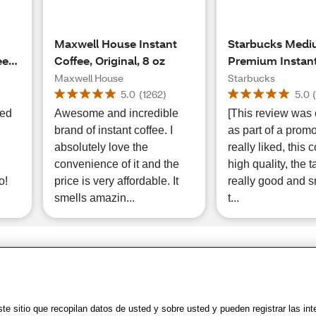
Maxwell House Instant
Starbucks Medi
ee,
Coffee, Original, 8 oz
Premium Instant
3.17 oz
Maxwell House
Starbucks
5.0
(
1262
)
5.0
ted
Awesome and incredible
[This review was 
brand of instant coffee. I
as part of a promot
absolutely love the
really liked, this c
convenience of it and the
high quality, the t
o!
price is very affordable. It
really good and 
smells amazin...
t...
Share Feedback
Uso
|
Accesibilidad
|
Política de Privacidad
|
WA Privacy Policy
|
Mapa del sit
e sitio que recopilan datos de usted y sobre usted y pueden registrar las in