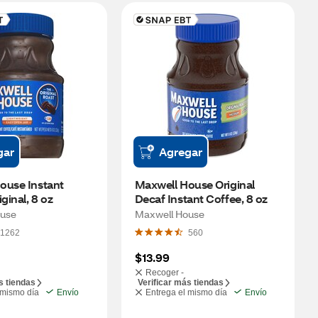
gar
Agregar
use Instant 
Maxwell House Original 
ginal, 8 oz
Decaf Instant Coffee, 8 oz
ouse
Maxwell House
1262
560
$13.99
Recoger -
s tiendas
Verificar más tiendas
 mismo día
Envío
Entrega el mismo día
Envío