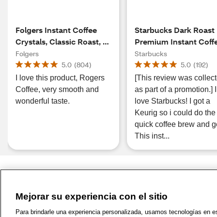
Folgers Instant Coffee
Starbucks Dark Roast
Crystals, Classic Roast, 8
Premium Instant Coff
oz
3.17 oz
Folgers
Starbucks
5.0
(
804
)
5.0
(
192
)
I love this product, Rogers
[This review was collec
Coffee, very smooth and
as part of a promotion.] I
wonderful taste.
love Starbucks! I got a
Keurig so i could do the
quick coffee brew and g
This inst...
Mejorar su experiencia con el sitio
1-800-679-9691
|
Contáctenos
|
Términos de 
Para brindarle una experiencia personalizada, usamos tecnologías en est