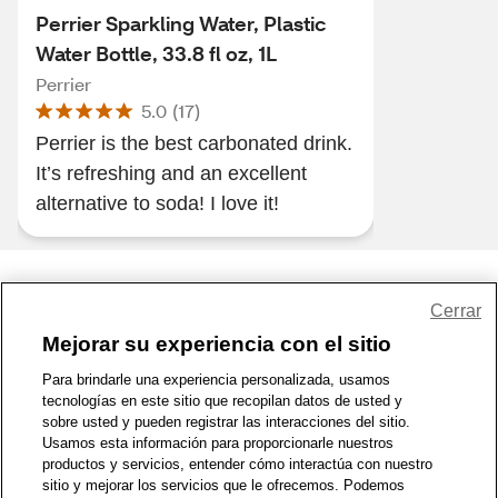
Perrier Sparkling Water, Plastic
Water Bottle, 33.8 fl oz, 1L
Perrier
5.0
(
17
)
Perrier is the best carbonated drink.
It’s refreshing and an excellent
alternative to soda! I love it!
Share Feedback
Cerrar
Mejorar su experiencia con el sitio
1-800-679-9691
|
Contáctenos
|
Términos de Uso
|
Accesibilidad
|
Para brindarle una experiencia personalizada, usamos
tecnologías en este sitio que recopilan datos de usted y
Política de Privacidad
|
WA Privacy Policy
|
Mapa del sitio
|
sobre usted y pueden registrar las interacciones del sitio.
Zona de Bienestar
|
© 1999 - 2026 CVS.com
Usamos esta información para proporcionarle nuestros
productos y servicios, entender cómo interactúa con nuestro
sitio y mejorar los servicios que le ofrecemos. Podemos