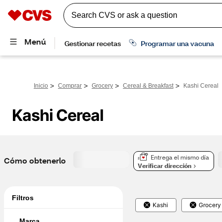
>
>
>
>
Inicio
Comprar
Grocery
Cereal & Breakfast
Kashi Cereal
Kashi Cereal
Entrega el mismo día
Cómo obtenerlo
Verificar dirección
Filtros
Kashi
Grocery
Marca