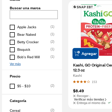
Buscar una marca
(
1
)
Apple Jacks
(
1
)
Bear Naked
(
2
)
Betty Crocker
(
1
)
Bisquick
Agregar
(
1
)
Bob's Red Mill
Ver más
Kashi, GO Original Cere
12.3 oz
Kashi
Precio
153
(
2
)
$5 - $10
$8.49
Recoger -
Verificar más tiendas
Categoría
Entrega el mismo día
(
2
)
Cereal