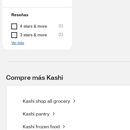
Reseñas
(
1
)
4 stars & more
(
1
)
3 stars & more
Ver más
Compre más Kashi
Kashi shop all grocery
Kashi pantry
Kashi frozen food