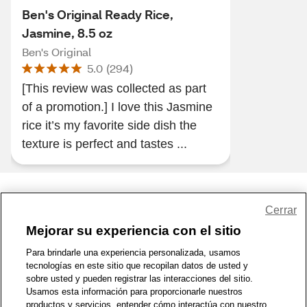
Ben's Original Ready Rice,
Jasmine, 8.5 oz
Ben's Original
5.0
(
294
)
[This review was collected as part
of a promotion.] I love this Jasmine
rice it’s my favorite side dish the
texture is perfect and tastes ...
Share Feedback
Cerrar
Mejorar su experiencia con el sitio
1-800-679-9691
|
Contáctenos
|
Términos de Uso
|
Accesibilidad
|
Para brindarle una experiencia personalizada, usamos
tecnologías en este sitio que recopilan datos de usted y
Política de Privacidad
|
WA Privacy Policy
|
Mapa del sitio
|
sobre usted y pueden registrar las interacciones del sitio.
Zona de Bienestar
|
© 1999 - 2026 CVS.com
Usamos esta información para proporcionarle nuestros
productos y servicios, entender cómo interactúa con nuestro