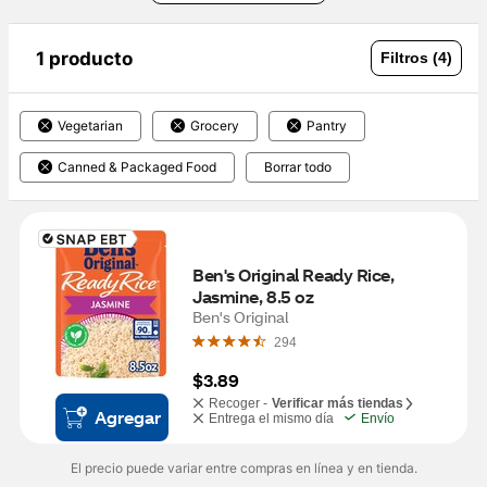
1 producto
Filtros (4)
Vegetarian
Grocery
Pantry
Canned & Packaged Food
Borrar todo
Ben's Original Ready Rice, 
Jasmine, 8.5 oz
Ben's Original
294
$3.89
Recoger -
Verificar más tiendas
Agregar
Entrega el mismo día
Envío
El precio puede variar entre compras en línea y en tienda.