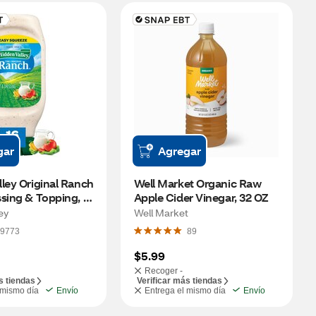
gar
Agregar
ley Original Ranch 
Well Market Organic Raw 
sing & Topping, 
Apple Cider Vinegar, 32 OZ
e, 16 oz
ey
Well Market
9773
89
$5.99
Recoger -
s tiendas
Verificar más tiendas
 mismo día
Envío
Entrega el mismo día
Envío