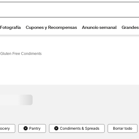
Gluten Free Condiments
ocery
Pantry
Condiments & Spreads
Borrar todo