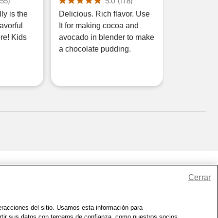
(
55
)
5.0
(
178
)
ly is the
Delicious. Rich flavor. Use
avorful
It for making cocoa and
ere! Kids
avocado in blender to make
a chocolate pudding.
Cerrar
io
|
Zona de Bienestar
|
© 1999 - 2026 CVS.com
teracciones del sitio. Usamos esta información para
rtir sus datos con terceros de confianza, como nuestros socios