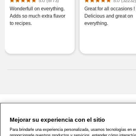
oz
5.0
(
9773
)
5.0
(
32232
Wonderfull on everything.
Great for all occasions !
Adds so much extra flavor
Delicious and great on
to recipes.
everything.
Mejorar su experiencia con el sitio
1-800-679-9691
|
Contáctenos
|
Términos de 
Para brindarle una experiencia personalizada, usamos tecnologías en est
proporcionarle nuestros productos y servicios, entender cómo interactú