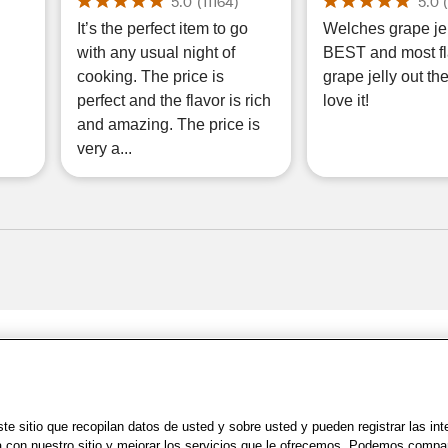
)
5.0
(
11164
)
5.0
It’s the perfect item to go
Welches grape jel
with any usual night of
BEST and most fl
cooking. The price is
grape jelly out th
perfect and the flavor is rich
love it!
and amazing. The price is
very a...
Share Feedback
Uso
|
Accesibilidad
|
Política de Privacidad
|
WA Privacy Policy
|
Mapa del sit
e sitio que recopilan datos de usted y sobre usted y pueden registrar las in
a con nuestro sitio y mejorar los servicios que le ofrecemos. Podemos compa