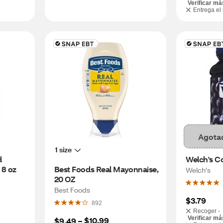
Verificar má
Entrega el
Agota
1 size
 
Welch's C
 8 oz
Best Foods Real Mayonnaise, 
Welch's
20 OZ
Best Foods
$3.79
892
Recoger -
Verificar má
$10.99
$9.49
 – 