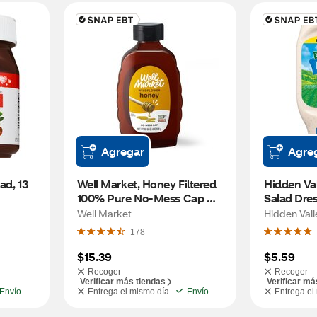
Agregar
Agre
d, 13 
Well Market, Honey Filtered 
Hidden Val
100% Pure No-Mess Cap 
Salad Dres
Bottle, 32 oz
Gluten Fre
Well Market
Hidden Vall
178
$15.39
$5.59
Recoger -
Recoger -
Verificar más tiendas
Verificar má
Envío
Entrega el mismo día
Envío
Entrega el