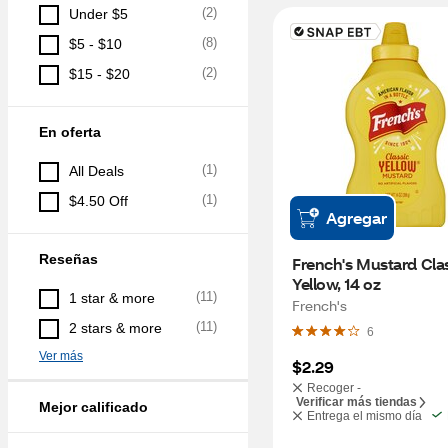
(
2
)
Under $5
(
8
)
$5 - $10
(
2
)
$15 - $20
En oferta
(
1
)
All Deals
(
1
)
$4.50 Off
Agregar
Reseñas
French's Mustard Clas
Yellow, 14 oz
(
11
)
1 star & more
French's
(
11
)
2 stars & more
6
Ver más
$2.29
Recoger -
Verificar más tiendas
Mejor calificado
Entrega el mismo día