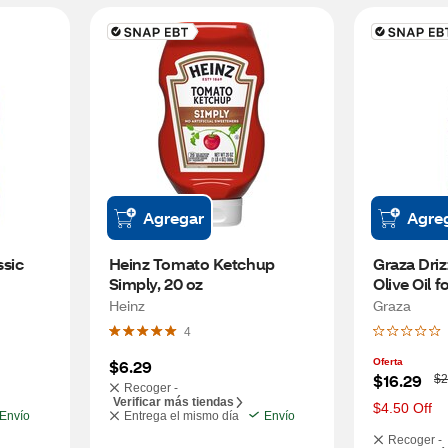
Agregar
Agre
sic 
Heinz Tomato Ketchup 
Graza Drizz
Simply, 20 oz
Olive Oil f
Heinz
Graza
4
$6.29
Oferta
W
$16.29
$2
Recoger -
a
Verificar más tiendas
s
$4.50 Off
Envío
Entrega el mismo día
Envío
Recoger -