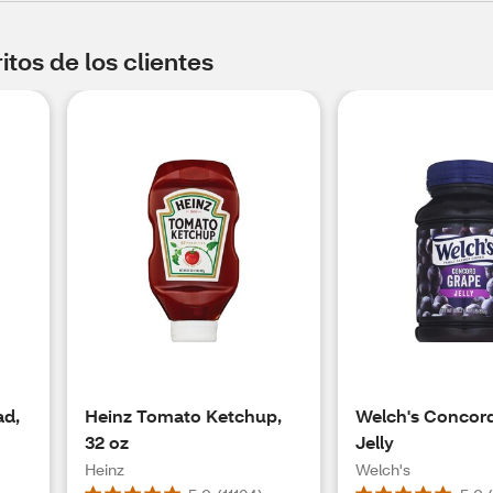
tos de los clientes
ad,
Heinz Tomato Ketchup,
Welch's Concor
32 oz
Jelly
Heinz
Welch's