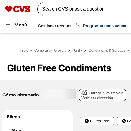
>
>
>
>
>
Inicio
Comprar
Grocery
Pantry
Condiments & Spreads
Gluten Free Condiments
Entrega el mismo día
Cómo obtenerlo
Verificar dirección
Filtros
Gluten Free
Gr
Marca