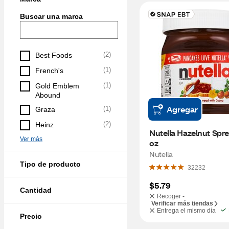
Buscar una marca
(
2
)
Best Foods
(
1
)
French's
(
1
)
Gold Emblem 
Abound
Agregar
(
1
)
Graza
(
2
)
Heinz
Nutella Hazelnut Sprea
Ver más
oz
Nutella
Tipo de producto
32232
$5.79
Cantidad
Recoger -
Verificar más tiendas
Entrega el mismo día
Precio