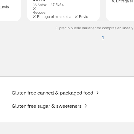
Entrega el
47.5¢/oz.
36.6¢/oz.
Envío
Recoger
Entrega el mismo día
Envío
El precio puede variar entre compras en línea y
1
Gluten free canned & packaged food
Gluten free sugar & sweeteners