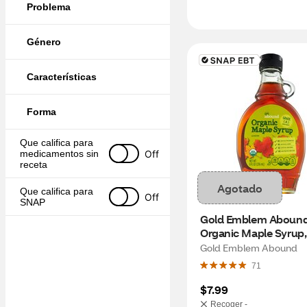
Problema
Género
Características
Forma
Que califica para 
Off
medicamentos sin 
receta
Agotado
Que califica para 
Off
SNAP
Gold Emblem Abound
Organic Maple Syrup,
Gold Emblem Abound
71
$7.99
Recoger -