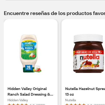
Encuentre reseñas de los productos favori
Hidden Valley Original
Nutella Hazelnut Spre
Ranch Salad Dressing &
13 oz
Topping, Gluten Free, 16
Hidden Valley
Nutella