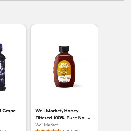
d Grape
Well Market, Honey
Filtered 100% Pure No-
Mess Cap Bottle, 32 oz
Well Market