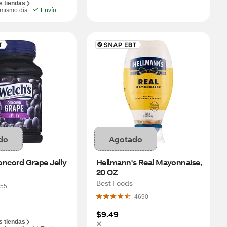
s tiendas
 mismo día
Envío
do
Agotado
oncord Grape Jelly
Hellmann's Real Mayonnaise, 
20 OZ
Best Foods
55
4690
$9.49
s tiendas