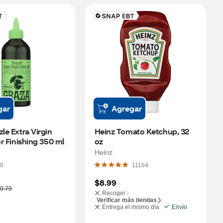
gar
Agregar
le Extra Virgin 
Heinz Tomato Ketchup, 32 
or Finishing 350 ml
oz
Heinz
0
11164
$8.99
0.79
Recoger -
Verificar más tiendas
Entrega el mismo día
Envío