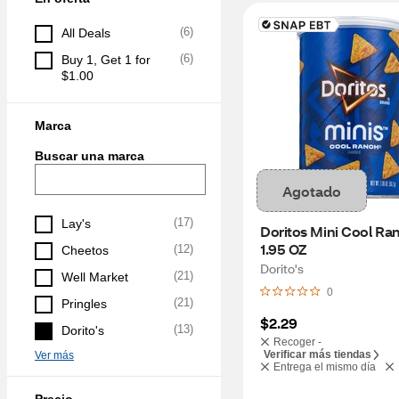
(
6
)
All Deals
(
6
)
Buy 1, Get 1 for 
$1.00
Marca
Buscar una marca
Agotado
(
17
)
Lay's
Doritos Mini Cool Ran
1.95 OZ
(
12
)
Cheetos
Dorito's
(
21
)
Well Market
0
(
21
)
Pringles
$2.29
(
13
)
Dorito's
Recoger -
Verificar más tiendas
Ver más
Entrega el mismo día