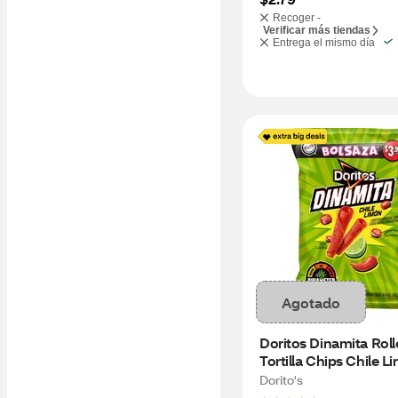
Recoger -
Verificar más tiendas
Entrega el mismo día
Agotado
Doritos Dinamita Roll
Tortilla Chips Chile Li
9.25 OZ
Dorito's