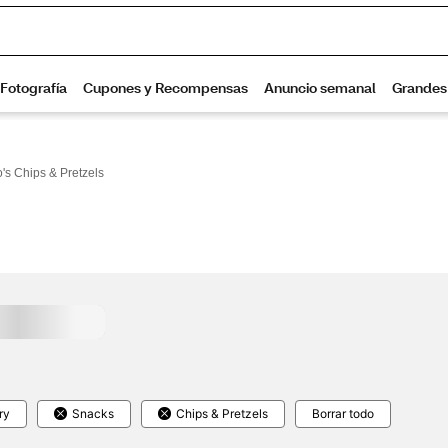
o's Chips & Pretzels
ry
Snacks
Chips & Pretzels
Borrar todo