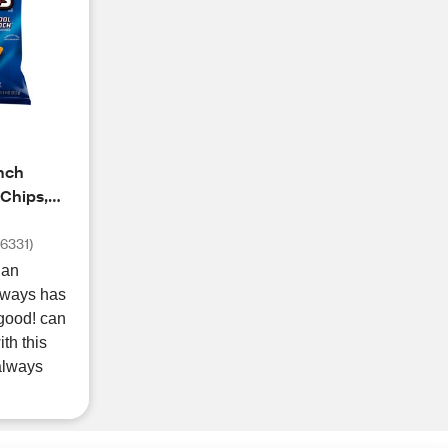
nch
 Chips,
(
6331
)
 an
always has
good! can
th this
 always