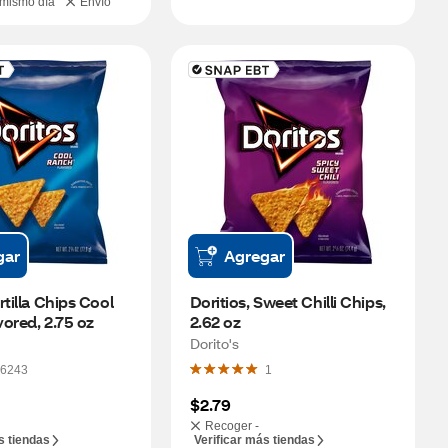
 mismo día
Envío
gar
Agregar
tilla Chips Cool 
Doritios, Sweet Chilli Chips, 
ored, 2.75 oz
2.62 oz
Dorito's
6243
1
$2.79
Recoger -
s tiendas
Verificar más tiendas