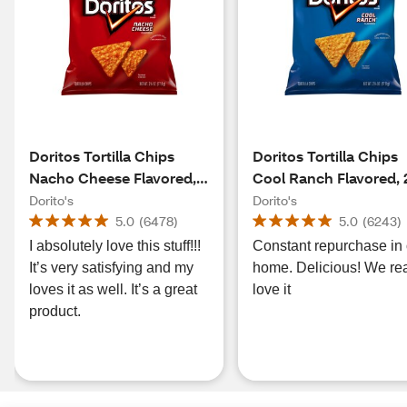
Doritos Tortilla Chips
Doritos Tortilla Chips
Nacho Cheese Flavored,
Cool Ranch Flavored, 
2.75 oz
oz
Dorito's
Dorito's
5.0
(
6478
)
5.0
(
6243
)
I absolutely love this stuff!!!
Constant repurchase in
It’s very satisfying and my
home. Delicious! We rea
loves it as well. It’s a great
love it
product.