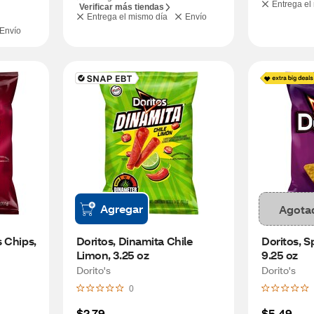
Entrega el
Verificar más tiendas
Entrega el mismo día
Envío
Envío
Agregar
Agota
 Chips, 
Doritos, Dinamita Chile 
Doritos, S
Limon, 3.25 oz
9.25 oz
Dorito's
Dorito's
0
$2.79
$5.49