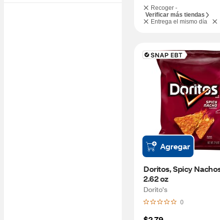
Recoger -
Verificar más tiendas
Entrega el mismo día
Agregar
Doritos, Spicy Nachos
2.62 oz
Dorito's
0
$2.79