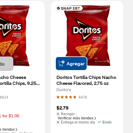
Agregar
do
acho Cheese 
Doritos Tortilla Chips Nacho 
rtilla Chips, 9.25 
Cheese Flavored, 2.75 oz
Dorito's
6614
6478
$2.79
Recoger -
1 for $1.00
Verificar más tiendas
Entrega el mismo día
Envío
s tiendas