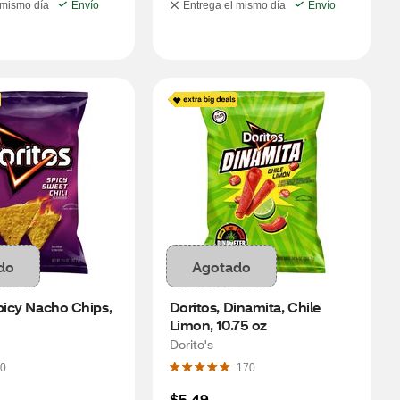
 mismo día
Envío
Entrega el mismo día
Envío
do
Agotado
picy Nacho Chips, 
Doritos, Dinamita, Chile 
Limon, 10.75 oz
Dorito's
0
170
$5.49