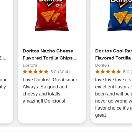
Doritos Nacho Cheese
Doritos Cool Ra
2.75
Flavored Tortilla Chips,
Flavored Tortilla
9.25 oz
9.25 oz
Dorito's
Dorito's
5.0
(
6614
)
5.0
 our
Love Doritos!! Great snack.
love love love it’s
lly
Always. So good and
excellent flavor 
cheesy and totally
been and will be 
amazing!! Delicious!
never go wrong wi
flavor choice it’s
great