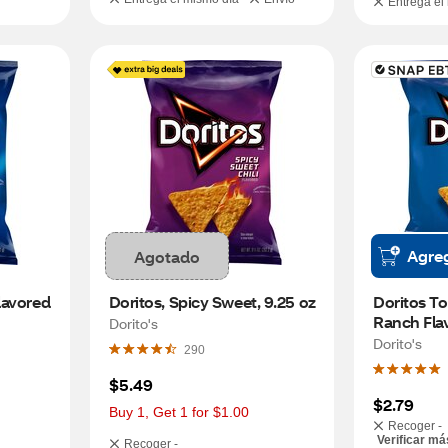
Entrega el
Agre
Agotado
avored 
Doritos, Spicy Sweet, 9.25 oz
Doritos Tor
Ranch Flav
Dorito's
Dorito's
290
$5.49
$2.79
Buy 1, Get 1 for $1.00
Recoger -
Verificar má
Recoger -