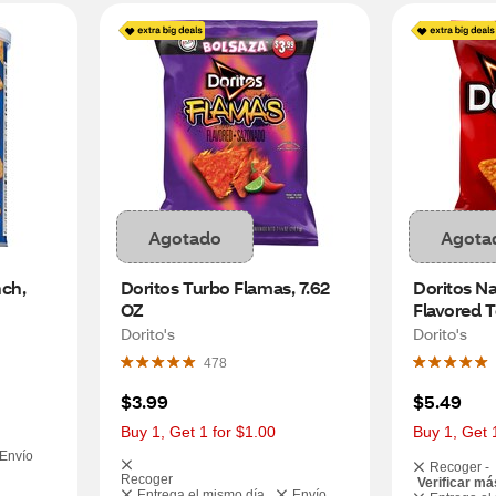
Agotado
Agota
ch, 
Doritos Turbo Flamas, 7.62 
Doritos N
OZ
Flavored To
oz
Dorito's
Dorito's
478
$3.99
$5.49
Buy 1, Get 1 for $1.00
Buy 1, Get 
Envío
Recoger -
Recoger
Verificar má
Entrega el mismo día
Envío