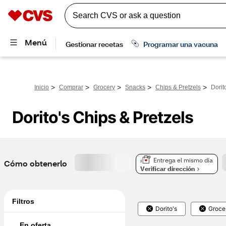
>
>
>
>
>
Inicio
Comprar
Grocery
Snacks
Chips & Pretzels
Dorit
Dorito's Chips & Pretzels
Entrega el mismo día
Cómo obtenerlo
Verificar dirección
Filtros
Dorito's
Groce
En oferta