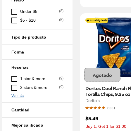
Precio
(
8
)
Under $5
(
5
)
$5 - $10
Tipo de producto
Forma
Reseñas
Agotado
(
9
)
1 star & more
(
9
)
2 stars & more
Doritos Cool Ranch Fl
Tortilla Chips, 9.25 oz
Ver más
Dorito's
6331
Cantidad
$5.49
Mejor calificado
Buy 1, Get 1 for $1.00