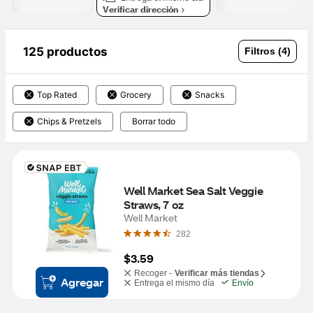
Verificar dirección
125 productos
Filtros (4)
Top Rated
Grocery
Snacks
Chips & Pretzels
Borrar todo
Well Market Sea Salt Veggie 
Straws, 7 oz
Well Market
282
$3.59
Recoger -
Verificar más tiendas
Agregar
Entrega el mismo día
Envío