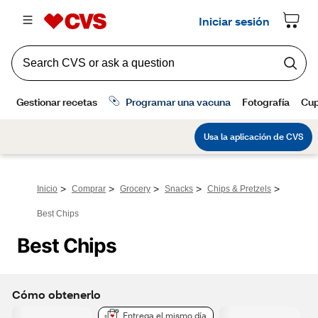
>
>
>
>
>
Inicio
Comprar
Grocery
Snacks
Chips & Pretzels
Best Chips
Best Chips
Cómo obtenerlo
Entrega el mismo día