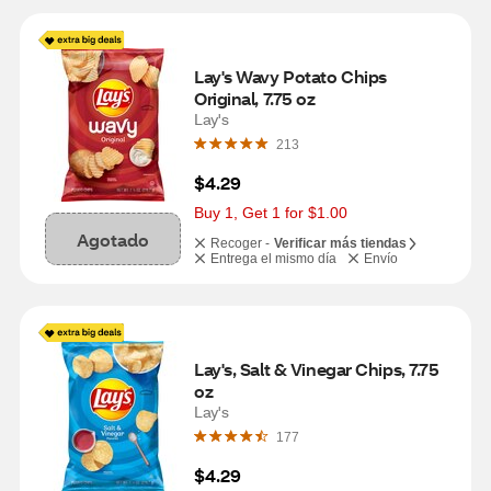
Lay's Wavy Potato Chips 
Original, 7.75 oz
Lay's
213
$4.29
Buy 1, Get 1 for $1.00
Agotado
Recoger -
Verificar más tiendas
Entrega el mismo día
Envío
Lay's, Salt & Vinegar Chips, 7.75 
oz
Lay's
177
$4.29