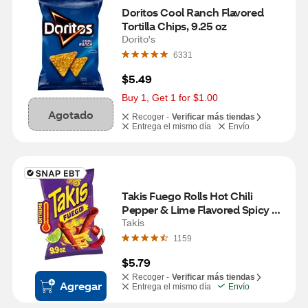
Doritos Cool Ranch Flavored 
Tortilla Chips, 9.25 oz
Dorito's
6331
$5.49
Buy 1, Get 1 for $1.00
Agotado
Recoger -
Verificar más tiendas
Entrega el mismo día
Envío
Takis Fuego Rolls Hot Chili 
Pepper & Lime Flavored Spicy 
Tortilla Chips, 9.9 oz
Takis
1159
$5.79
Recoger -
Verificar más tiendas
Agregar
Entrega el mismo día
Envío