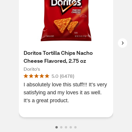
Doritos Tortilla Chips Nacho
Che
Cheese Flavored, 2.75 oz
Fla
Fla
Dorito's
Che
5.0
(
6478
)
I absolutely love this stuff!!! It’s very
It’s
satisfying and my loves it as well.
tast
It’s a great product.