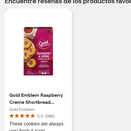
Encuentre reseñas de los productos favori
Gold Emblem Raspberry
Creme Shortbread
Cookies, 10.6 oz
Gold Emblem
5.0
(
586
)
These cookies are always
very fresh & taste