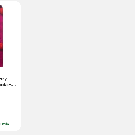
ry 
kies, 
Envío