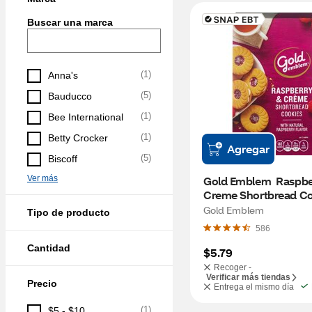
Buscar una marca
(
1
)
Anna's
(
5
)
Bauducco
(
1
)
Bee International
(
1
)
Betty Crocker
Agregar
(
5
)
Biscoff
Ver más
Gold Emblem  Raspber
Creme Shortbread Coo
10.6 oz
Gold Emblem
Tipo de producto
586
Cantidad
$5.79
Recoger -
Verificar más tiendas
Precio
Entrega el mismo día
(
1
)
$5 - $10