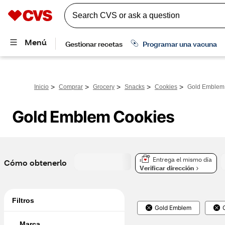
>
>
>
>
>
Inicio
Comprar
Grocery
Snacks
Cookies
Gold Emblem
Gold Emblem Cookies
Entrega el mismo día
Cómo obtenerlo
Verificar dirección
Filtros
Gold Emblem
Marca