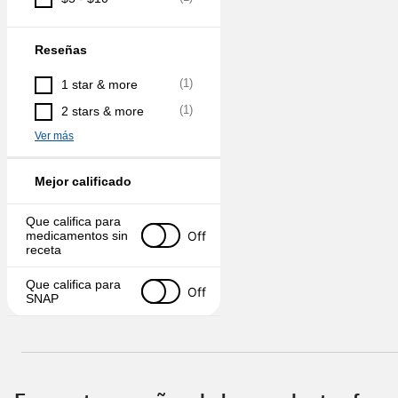
Reseñas
(
1
)
1 star & more
(
1
)
2 stars & more
Ver más
Mejor calificado
Que califica para 
Off
medicamentos sin 
receta
Que califica para 
Off
SNAP