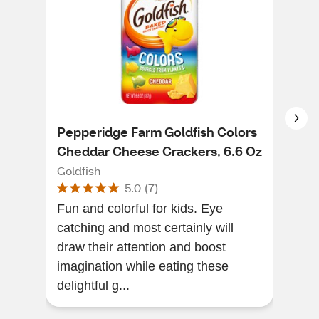
Pepperidge Farm Goldfish Colors
Pep
Cheddar Cheese Crackers, 6.6 Oz
Che
Goldfish
Gold
5.0
(
7
)
Fun and colorful for kids. Eye
So 
catching and most certainly will
chi
draw their attention and boost
hap
imagination while eating these
perf
delightful g...
me n