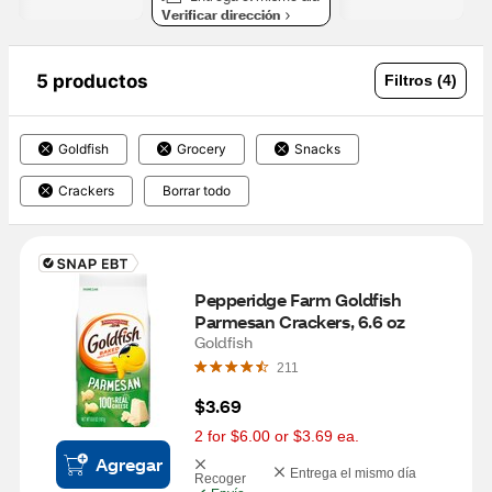
Verificar dirección
5 productos
Filtros (4)
Goldfish
Grocery
Snacks
Crackers
Borrar todo
Pepperidge Farm Goldfish 
Parmesan Crackers, 6.6 oz
Goldfish
211
$3.69
2 for $6.00 or $3.69 ea.
Agregar
Entrega el mismo día
Recoger