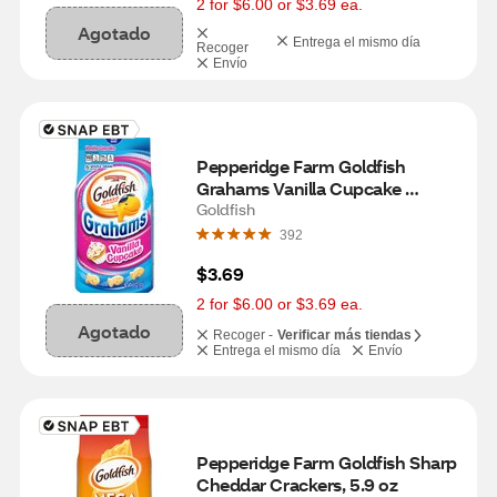
2 for $6.00 or $3.69 ea.
Agotado
Entrega el mismo día
Recoger
Envío
Pepperidge Farm Goldfish 
Grahams Vanilla Cupcake 
Grahams, 6.6 oz
Goldfish
392
$3.69
2 for $6.00 or $3.69 ea.
Agotado
Recoger -
Verificar más tiendas
Entrega el mismo día
Envío
Pepperidge Farm Goldfish Sharp 
Cheddar Crackers, 5.9 oz