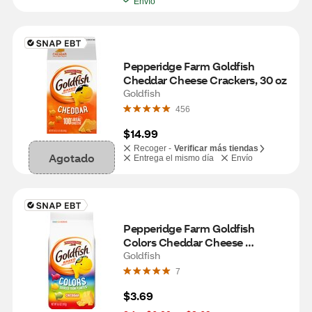
Envío
Pepperidge Farm Goldfish 
Cheddar Cheese Crackers, 30 oz
Goldfish
456
$14.99
Recoger -
Verificar más tiendas
Agotado
Entrega el mismo día
Envío
Pepperidge Farm Goldfish 
Colors Cheddar Cheese 
Crackers, 6.6 Oz
Goldfish
7
$3.69