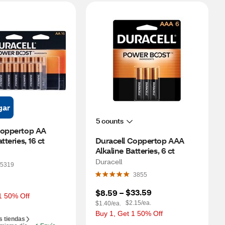
gar
5 counts
Coppertop AA 
tteries, 16 ct
Duracell Coppertop AAA 
Alkaline Batteries, 6 ct
Duracell
5319
3855
$33.59
$8.59
 – 
1 50% Off
$2.15/ea.
$1.40/ea.
Buy 1, Get 1 50% Off
s tiendas