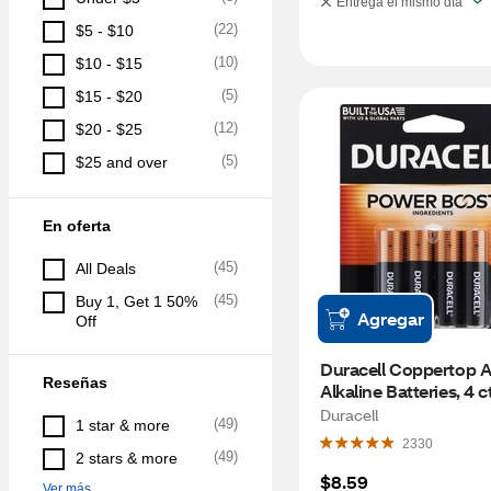
Entrega el mismo día
(
22
)
$5 - $10
(
10
)
$10 - $15
(
5
)
$15 - $20
(
12
)
$20 - $25
(
5
)
$25 and over
En oferta
(
45
)
All Deals
(
45
)
Buy 1, Get 1 50% 
Agregar
Off
Duracell Coppertop A
Reseñas
Alkaline Batteries, 4 c
Duracell
(
49
)
1 star & more
2330
(
49
)
2 stars & more
$8.59
Ver más