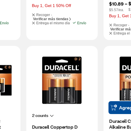
$
$10.89
 – 
Buy 1, Get 1 50% Off
$
$5.57/ea.
Recoger -
Buy 1, Get 
Verificar más tiendas
Envío
Entrega el mismo día
Envío
Recoger -
Verificar má
Entrega el
Agre
2 counts
 
Duracell 
t
Duracell Coppertop D 
Alkaline Ba