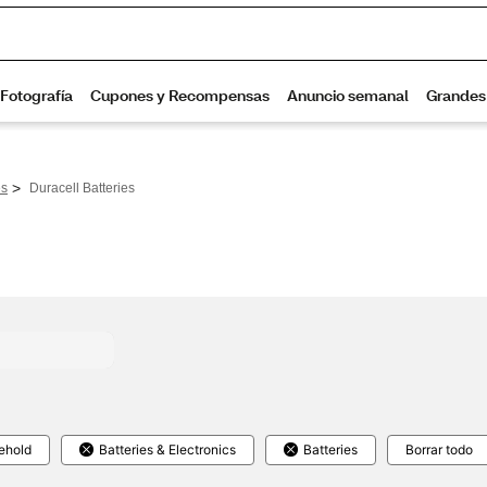
>
es
Duracell Batteries
ehold
Batteries & Electronics
Batteries
Borrar todo