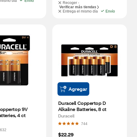
 mismo día
Envío
Recoger -
Verificar más tiendas
Entrega el mismo día
Envío
Agregar
Duracell Coppertop D 
Coppertop 9V 
Alkaline Batteries, 8 ct
tteries, 4 ct
Duracell
744
632
$22.29