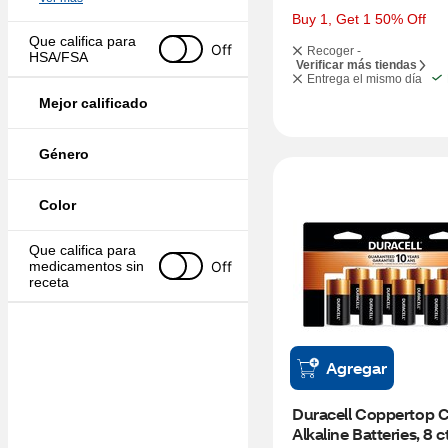
Buy 1, Get 1 50% Off
Que califica para 
Off
Recoger -
HSA/FSA
Verificar más tiendas
Entrega el mismo día
Mejor calificado
Género
Color
Que califica para 
Off
medicamentos sin 
receta
Agregar
Duracell Coppertop C
Alkaline Batteries, 8 c