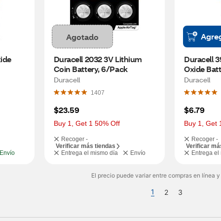
Agre
Agotado
ide 
Duracell 2032 3V Lithium 
Duracell 3
Coin Battery, 6/Pack
Oxide Batte
Duracell
Duracell
1407
$23.59
$6.79
Buy 1, Get 1 50% Off
Buy 1, Get 
Recoger -
Recoger -
Verificar más tiendas
Verificar má
Envío
Entrega el mismo día
Envío
Entrega el
El precio puede variar entre compras en línea y
1
2
3