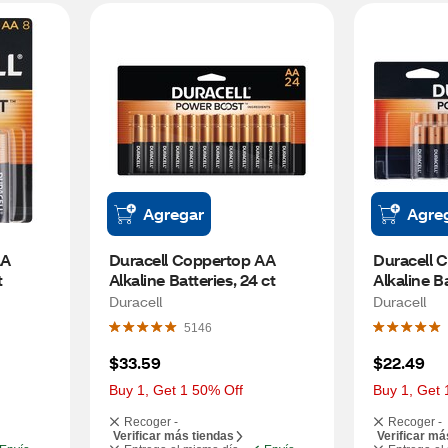
Agregar
Agre
A 
Duracell Coppertop AA 
Duracell 
t
Alkaline Batteries, 24 ct
Alkaline Ba
Duracell
Duracell
5146
$33.59
$22.49
Buy 1, Get 1 50% Off
Buy 1, Get 
Recoger -
Recoger -
Verificar más tiendas
Verificar má