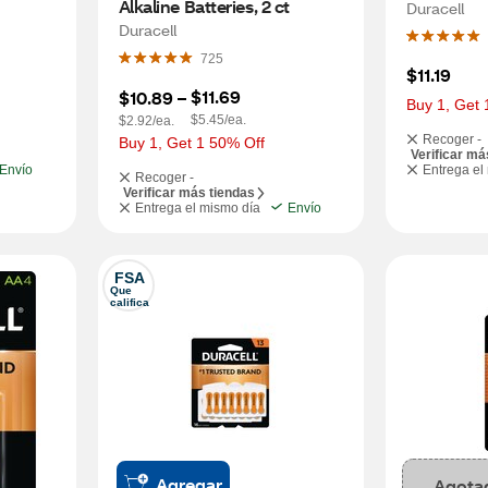
Alkaline Batteries, 2 ct
Duracell
Duracell
725
$11.19
$11.69
$10.89
 – 
Buy 1, Get 
$5.45/ea.
$2.92/ea.
Recoger -
Buy 1, Get 1 50% Off
Verificar má
Envío
Entrega el
Recoger -
Verificar más tiendas
Entrega el mismo día
Envío
FSA
Que 
califica
Agregar
Agota