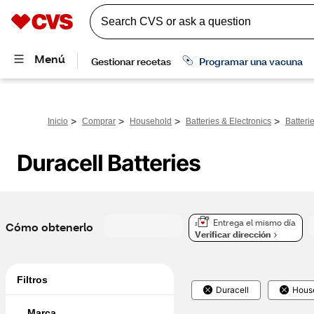
>
>
>
>
Inicio
Comprar
Household
Batteries & Electronics
Batteri
Duracell Batteries
Entrega el mismo día
Cómo obtenerlo
Verificar dirección
Filtros
Duracell
Hous
Marca