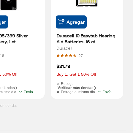
gar
Agregar
95/399 Silver 
Duracell 10 Easytab Hearing 
ry, 1 ct
Aid Batteries, 16 ct
Duracell
18
27
$21.79
1 50% Off
Buy 1, Get 1 50% Off
Recoger -
s tiendas
Verificar más tiendas
 mismo día
Envío
Entrega el mismo día
Envío
 en tienda.