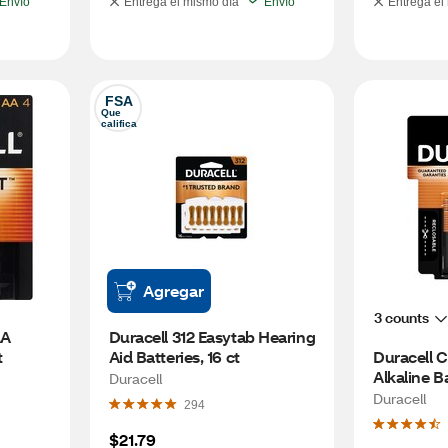
Envío
Entrega el mismo día
Envío
Entrega el
FSA
Que 
califica
Agregar
3 counts
A 
Duracell 312 Easytab Hearing 
t
Aid Batteries, 16 ct
Duracell 
Alkaline Ba
Duracell
Duracell
294
$21.79