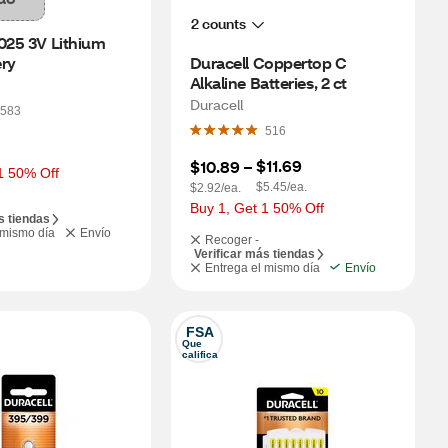
2 counts
025 3V Lithium 
ery
Duracell Coppertop C 
Alkaline Batteries, 2 ct
Duracell
583
516
$11.69
$10.89
 – 
1 50% Off
$5.45/ea.
$2.92/ea.
Buy 1, Get 1 50% Off
s tiendas
 mismo día
Envío
Recoger -
Verificar más tiendas
Entrega el mismo día
Envío
FSA
Que 
califica