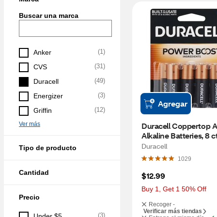
Buscar una marca
(
1
)
Anker
(
31
)
CVS
(
49
)
Duracell
(
3
)
Energizer
Agregar
(
12
)
Griffin
Ver más
Duracell Coppertop A
Alkaline Batteries, 8 c
Duracell
Tipo de producto
1029
Cantidad
$12.99
Buy 1, Get 1 50% Off
Precio
Recoger -
Verificar más tiendas
(
3
)
Under $5