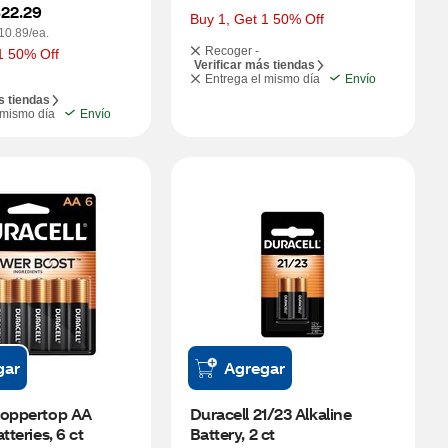
22.29
Buy 1, Get 1 50% Off
10.89/ea.
Recoger -
1 50% Off
Verificar más tiendas
Entrega el mismo día
Envío
s tiendas
 mismo día
Envío
gar
Agregar
Coppertop AA 
Duracell 21/23 Alkaline 
tteries, 6 ct
Battery, 2 ct