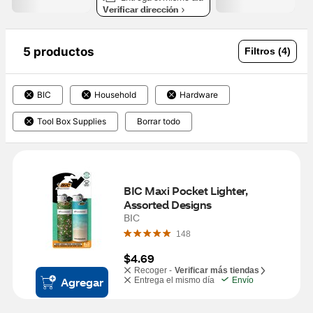
Verificar dirección
5 productos
Filtros (4)
BIC
Household
Hardware
Tool Box Supplies
Borrar todo
BIC Maxi Pocket Lighter, 
Assorted Designs
BIC
148
$4.69
Recoger -
Verificar más tiendas
Agregar
Entrega el mismo día
Envío