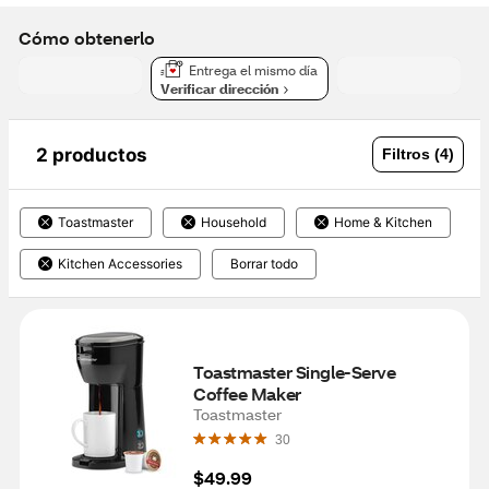
Cómo obtenerlo
Entrega el mismo día
Verificar dirección
2 productos
Filtros (4)
Toastmaster
Household
Home & Kitchen
Kitchen Accessories
Borrar todo
Toastmaster Single-Serve 
Coffee Maker
Toastmaster
30
$49.99