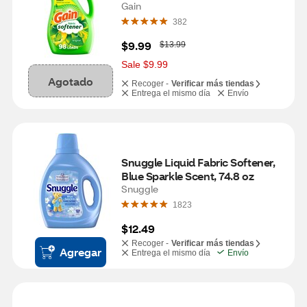
98 Loads, 72 oz
Gain
382
W
$9.99
$13.99
a
s
Sale $9.99
Agotado
Recoger -
Verificar más tiendas
Entrega el mismo día
Envío
Snuggle Liquid Fabric Softener, 
Blue Sparkle Scent, 74.8 oz
Snuggle
1823
$12.49
Recoger -
Verificar más tiendas
Agregar
Entrega el mismo día
Envío