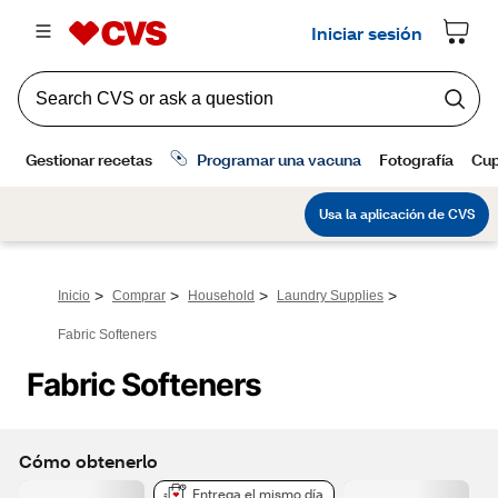
>
>
>
>
Inicio
Comprar
Household
Laundry Supplies
Fabric Softeners
Fabric Softeners
Cómo obtenerlo
Entrega el mismo día