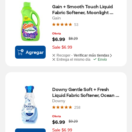
Gain + Smooth Touch Liquid 
Fabric Softener, Moonlight 
Breeze Scent, 60 loads, 44 oz
Gain
53
Oferta
W
$6.99
$8.29
a
s
Sale $6.99
Agregar
Recoger -
Verificar más tiendas
Entrega el mismo día
Envío
Downy Gentle Soft + Fresh 
Liquid Fabric Softener, Ocean 
Mist, 26 oz
Downy
258
Oferta
W
$6.99
$9.29
a
s
Sale $6.99