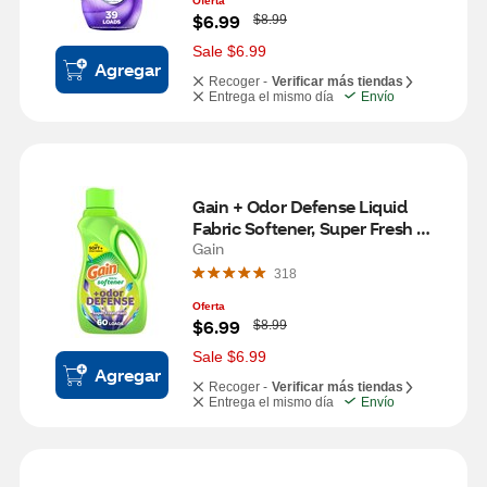
Oferta
W
$6.99
$8.99
a
s
Sale $6.99
Agregar
Recoger -
Verificar más tiendas
Entrega el mismo día
Envío
Gain + Odor Defense Liquid 
Fabric Softener, Super Fresh 
Blast Scent, 60 Loads, 44 oz
Gain
318
Oferta
W
$6.99
$8.99
a
s
Sale $6.99
Agregar
Recoger -
Verificar más tiendas
Entrega el mismo día
Envío