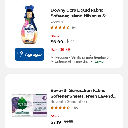
Downy Ultra Liquid Fabric 
Softener, Island Hibiscus & 
Mango Scent, 39 Loads, 26 oz
Downy
94
Oferta
W
$6.99
$8.99
a
s
Sale $6.99
Agregar
Recoger -
Verificar más tiendas
Entrega el mismo día
Envío
Seventh Generation Fabric 
Softener Sheets, Fresh Lavender 
Scent, 80 ct
Seventh Generation
785
Oferta
W
$7.19
$8.99
a