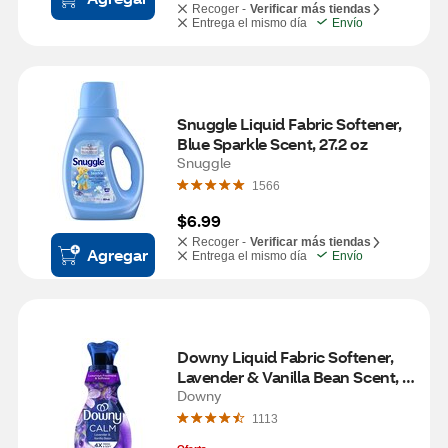
Recoger -
Verificar más tiendas
Entrega el mismo día
Envío
Snuggle Liquid Fabric Softener, 
Blue Sparkle Scent, 27.2 oz
Snuggle
1566
$6.99
Recoger -
Verificar más tiendas
Agregar
Entrega el mismo día
Envío
Downy Liquid Fabric Softener, 
Lavender & Vanilla Bean Scent, 
26 fl oz
Downy
1113