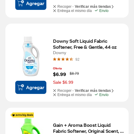
Agregar
Recoger -
Verificar más tiendas
Entrega el mismo día
Envío
Downy Soft Liquid Fabric 
Softener, Free & Gentle, 44 oz
Downy
92
Oferta
W
$6.99
$8.79
a
s
Sale $6.99
Agregar
Recoger -
Verificar más tiendas
Entrega el mismo día
Envío
Gain + Aroma Boost Liquid 
Fabric Softener, Original Scent, 