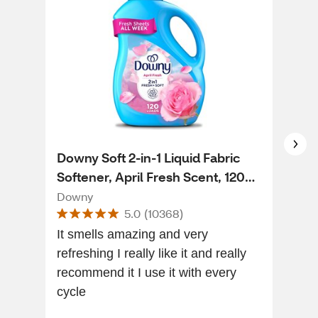
Downy Soft 2-in-1 Liquid Fabric
Gai
Softener, April Fresh Scent, 120
Sof
Loads, 88 fl oz
Loa
Downy
Gai
5.0
(
10368
)
It smells amazing and very
I ab
refreshing I really like it and really
clo
recommend it I use it with every
cycle