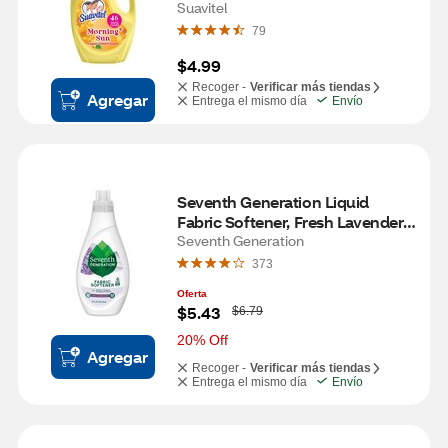
Suavitel
79
$4.99
Recoger -
Verificar más tiendas
Agregar
Entrega el mismo día
Envío
Seventh Generation Liquid 
Fabric Softener, Fresh Lavender, 
32 oz
Seventh Generation
373
Oferta
W
$5.43
$6.79
a
s
20% Off
Agregar
Recoger -
Verificar más tiendas
Entrega el mismo día
Envío