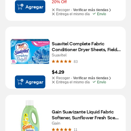
s
20% Off
Agregar
Recoger -
Verificar más tiendas
Entrega el mismo día
Envío
Suavitel Complete Fabric 
Conditioner Dryer Sheets, Field 
Flowers Scent, 70 ct
Suavitel
83
$4.29
Recoger -
Verificar más tiendas
Agregar
Entrega el mismo día
Envío
Gain Suavizante Liquid Fabric 
Softener, Sunflower Fresh Scent, 
58 Loads, 50 fl oz
Gain
11