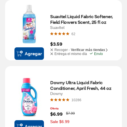
Suavitel Liquid Fabric Softener, 
Field Flowers Scent, 25 fl oz
Suavitel
62
$3.59
Recoger -
Verificar más tiendas
Agregar
Entrega el mismo día
Envío
Downy Ultra Liquid Fabric 
Conditioner, April Fresh, 44 oz
Downy
10286
Oferta
W
$6.99
$7.99
a
s
Sale $6.99
Agregar