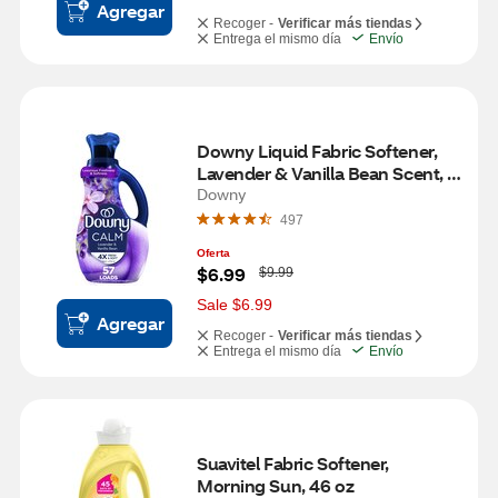
Agregar
Recoger -
Verificar más tiendas
Entrega el mismo día
Envío
Downy Liquid Fabric Softener, 
Lavender & Vanilla Bean Scent, 
38 fl oz
Downy
497
Oferta
W
$6.99
$9.99
a
s
Sale $6.99
Agregar
Recoger -
Verificar más tiendas
Entrega el mismo día
Envío
Suavitel Fabric Softener, 
Morning Sun, 46 oz