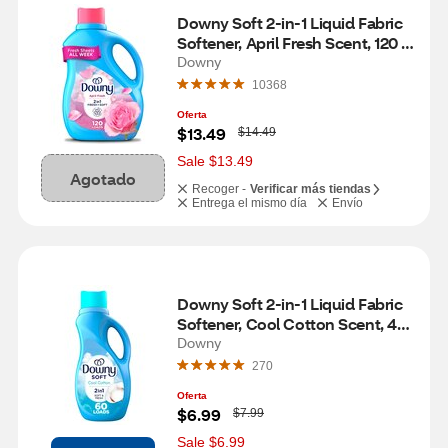
Downy Soft 2-in-1 Liquid Fabric 
Softener, April Fresh Scent, 120 
Loads, 88 fl oz
Downy
10368
Oferta
W
$13.49
$14.49
a
s
Sale $13.49
Agotado
Recoger -
Verificar más tiendas
Entrega el mismo día
Envío
Downy Soft 2-in-1 Liquid Fabric 
Softener, Cool Cotton Scent, 44 
oz
Downy
270
Oferta
W
$6.99
$7.99
a
s
Sale $6.99