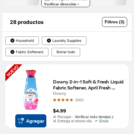
Verificar dirección
28 productos
Filtros (3)
Household
Laundry Supplies
Fabric Softeners
Borrar todo
NUEVO
Downy 2‑in‑1 Soft & Fresh Liquid 
Fabric Softener, April Fresh 
Scent, 24 fl oz
Downy
8965
$4.99
Recoger -
Verificar más tiendas
Agregar
Entrega el mismo día
Envío