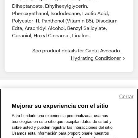
Diheptanoate, Ethylhexylglycerin,
Phenoxyethanol, Isododecane, Lactic Acid,
Polyester-11, Panthenol (Vitamin B5), Disodium
Edta, Arachidyl Alcohol, Benzyl Salicylate,
Geraniol, Hexyl Cinnamal, Linalool.
See product details for Cantu Avocado 
Hydrating Conditioner
Share Feedback
Cerrar
Mejorar su experiencia con el sitio
1-800-679-9691
|
Contáctenos
|
Términos de Uso
|
Accesibilidad
|
Para brindarle una experiencia personalizada, usamos
tecnologías en este sitio que recopilan datos de usted y
Política de Privacidad
|
WA Privacy Policy
|
Mapa del sitio
|
sobre usted y pueden registrar las interacciones del sitio.
Zona de Bienestar
|
© 1999 - 2026 CVS.com
Usamos esta información para proporcionarle nuestros