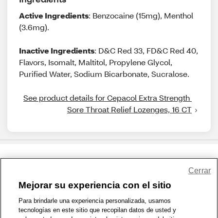
Active Ingredients
: Benzocaine (15mg), Menthol
(3.6mg).
Inactive Ingredients
: D&C Red 33, FD&C Red 40,
Flavors, Isomalt, Maltitol, Propylene Glycol,
Purified Water, Sodium Bicarbonate, Sucralose.
See product details for Cepacol Extra Strength 
Sore Throat Relief Lozenges, 16 CT
Share Feedback
Cerrar
Mejorar su experiencia con el sitio
1-800-679-9691
|
Contáctenos
|
Términos de Uso
|
Accesibilidad
|
Para brindarle una experiencia personalizada, usamos
tecnologías en este sitio que recopilan datos de usted y
Política de Privacidad
|
WA Privacy Policy
|
Mapa del sitio
|