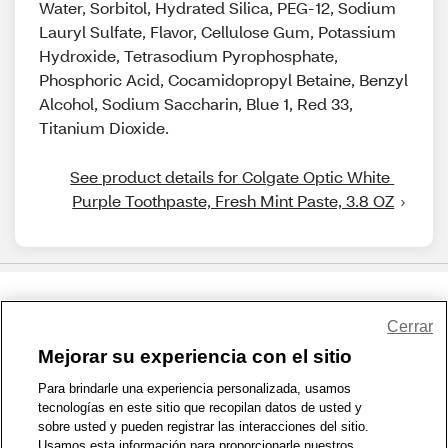
Water, Sorbitol, Hydrated Silica, PEG-12, Sodium
Lauryl Sulfate, Flavor, Cellulose Gum, Potassium
Hydroxide, Tetrasodium Pyrophosphate,
Phosphoric Acid, Cocamidopropyl Betaine, Benzyl
Alcohol, Sodium Saccharin, Blue 1, Red 33,
Titanium Dioxide.
See product details for Colgate Optic White 
Purple Toothpaste, Fresh Mint Paste, 3.8 OZ
Share Feedback
Cerrar
Mejorar su experiencia con el sitio
1-800-679-9691
|
Contáctenos
|
Términos de Uso
|
Accesibilidad
|
Para brindarle una experiencia personalizada, usamos
tecnologías en este sitio que recopilan datos de usted y
Política de Privacidad
|
WA Privacy Policy
|
Mapa del sitio
|
sobre usted y pueden registrar las interacciones del sitio.
Zona de Bienestar
|
© 1999 - 2026 CVS.com
Usamos esta información para proporcionarle nuestros