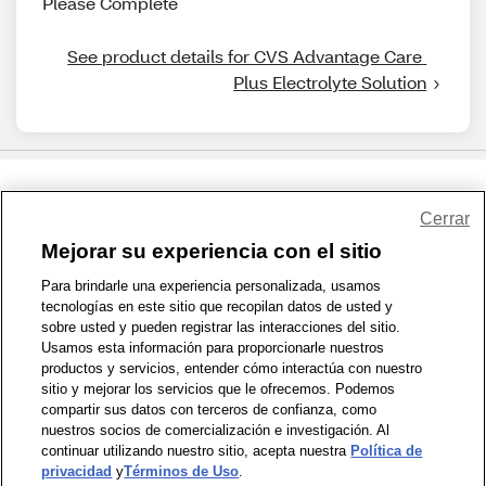
Please Complete
See product details for CVS Advantage Care 
Plus Electrolyte Solution
Share Feedback
Cerrar
Mejorar su experiencia con el sitio
1-800-679-9691
|
Contáctenos
|
Términos de Uso
|
Accesibilidad
|
Para brindarle una experiencia personalizada, usamos
tecnologías en este sitio que recopilan datos de usted y
Política de Privacidad
|
WA Privacy Policy
|
Mapa del sitio
|
sobre usted y pueden registrar las interacciones del sitio.
Zona de Bienestar
|
© 1999 - 2026 CVS.com
Usamos esta información para proporcionarle nuestros
productos y servicios, entender cómo interactúa con nuestro
sitio y mejorar los servicios que le ofrecemos. Podemos
compartir sus datos con terceros de confianza, como
nuestros socios de comercialización e investigación. Al
continuar utilizando nuestro sitio, acepta nuestra
Política de
privacidad
y
Términos de Uso
.