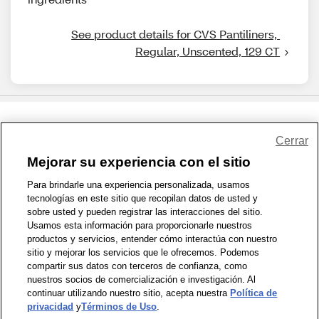
See product details for CVS Pantiliners, 
Regular, Unscented, 129 CT
Share Feedback
Cerrar
Mejorar su experiencia con el sitio
1-800-679-9691
|
Contáctenos
|
Términos de Uso
|
Accesibilidad
|
Para brindarle una experiencia personalizada, usamos
tecnologías en este sitio que recopilan datos de usted y
Política de Privacidad
|
WA Privacy Policy
|
Mapa del sitio
|
sobre usted y pueden registrar las interacciones del sitio.
Zona de Bienestar
|
© 1999 - 2026 CVS.com
Usamos esta información para proporcionarle nuestros
productos y servicios, entender cómo interactúa con nuestro
sitio y mejorar los servicios que le ofrecemos. Podemos
compartir sus datos con terceros de confianza, como
nuestros socios de comercialización e investigación. Al
continuar utilizando nuestro sitio, acepta nuestra
Política de
privacidad
y
Términos de Uso
.