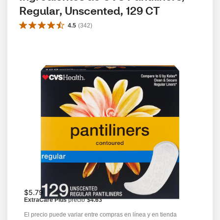
Regular, Unscented, 129 CT
4.5
(
342
)
$5.79
ExtraCare Plus
precio
$4.63
El precio puede variar entre compras en línea y en tienda