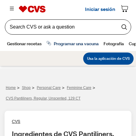
>
>
>
>
Home
Shop
Personal Care
Feminine Care
CVS Pantiliners, Regular, Unscented, 129 CT
CVS
Ingredientes de CVS Pantiliners, 