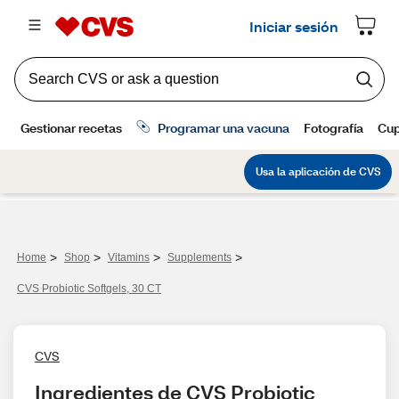
>
>
>
>
Home
Shop
Vitamins
Supplements
CVS Probiotic Softgels, 30 CT
CVS
Ingredientes de CVS Probiotic 