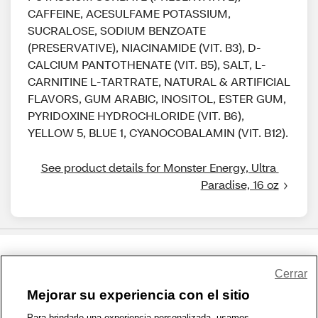
CAFFEINE, ACESULFAME POTASSIUM,
SUCRALOSE, SODIUM BENZOATE
(PRESERVATIVE), NIACINAMIDE (VIT. B3), D-
CALCIUM PANTOTHENATE (VIT. B5), SALT, L-
CARNITINE L-TARTRATE, NATURAL & ARTIFICIAL
FLAVORS, GUM ARABIC, INOSITOL, ESTER GUM,
PYRIDOXINE HYDROCHLORIDE (VIT. B6),
YELLOW 5, BLUE 1, CYANOCOBALAMIN (VIT. B12).
See product details for Monster Energy, Ultra 
Paradise, 16 oz
Share Feedback
Cerrar
Mejorar su experiencia con el sitio
1-800-679-9691
|
Contáctenos
|
Términos de Uso
|
Accesibilidad
|
Para brindarle una experiencia personalizada, usamos