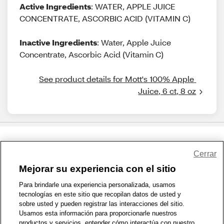
Active Ingredients
: WATER, APPLE JUICE
CONCENTRATE, ASCORBIC ACID (VITAMIN C)
Inactive Ingredients
: Water, Apple Juice
Concentrate, Ascorbic Acid (Vitamin C)
See product details for Mott's 100% Apple 
Juice, 6 ct, 8 oz
Share Feedback
Cerrar
Mejorar su experiencia con el sitio
1-800-679-9691
|
Contáctenos
|
Términos de Uso
|
Accesibilidad
|
Para brindarle una experiencia personalizada, usamos
tecnologías en este sitio que recopilan datos de usted y
Política de Privacidad
|
WA Privacy Policy
|
Mapa del sitio
|
sobre usted y pueden registrar las interacciones del sitio.
Zona de Bienestar
|
© 1999 - 2026 CVS.com
Usamos esta información para proporcionarle nuestros
productos y servicios, entender cómo interactúa con nuestro