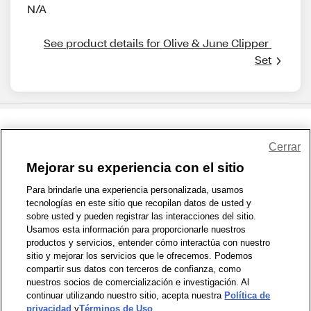
N/A
See product details for Olive & June Clipper 
Set
Share Feedback
Cerrar
Mejorar su experiencia con el sitio
1-800-679-9691
|
Contáctenos
|
Términos de Uso
|
Accesibilidad
|
Para brindarle una experiencia personalizada, usamos
tecnologías en este sitio que recopilan datos de usted y
Política de Privacidad
|
WA Privacy Policy
|
Mapa del sitio
|
sobre usted y pueden registrar las interacciones del sitio.
Zona de Bienestar
|
© 1999 - 2026 CVS.com
Usamos esta información para proporcionarle nuestros
productos y servicios, entender cómo interactúa con nuestro
sitio y mejorar los servicios que le ofrecemos. Podemos
compartir sus datos con terceros de confianza, como
nuestros socios de comercialización e investigación. Al
continuar utilizando nuestro sitio, acepta nuestra
Política de
privacidad
y
Términos de Uso
.