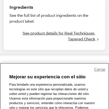
Ingredients
See the full list of product ingredients on the
product label.
See product details for Real Techniques 
Tapered Check
Share Feedback
Cerrar
Mejorar su experiencia con el sitio
1-800-679-9691
|
Contáctenos
|
Términos de Uso
|
Accesibilidad
|
Para brindarle una experiencia personalizada, usamos
tecnologías en este sitio que recopilan datos de usted y
Política de Privacidad
|
WA Privacy Policy
|
Mapa del sitio
|
sobre usted y pueden registrar las interacciones del sitio.
Zona de Bienestar
|
© 1999 - 2026 CVS.com
Usamos esta información para proporcionarle nuestros
productos y servicios, entender cómo interactúa con nuestro
sitio y mejorar los servicios que le ofrecemos. Podemos