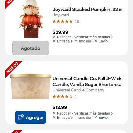
Joyward Stacked Pumpkin, 23 in
Joyward
18
$39.99
Recoger -
Verificar más tiendas
Entrega el mismo día
Envío
Agotado
NUEVO
Universal Candle Co. Fall 4-Wick 
Candle, Vanilla Sugar Shortbread 
Scent, 14 oz
Universal Candle Company
1
$12.99
Recoger -
Verificar más tiendas
Agregar
Entrega el mismo día
Envío