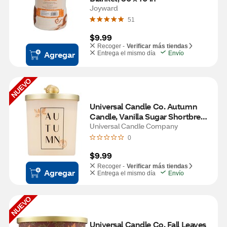
Joyward
51
$9.99
Recoger -
Verificar más tiendas
Agregar
Entrega el mismo día
Envío
NUEVO
Universal Candle Co. Autumn 
Candle, Vanilla Sugar Shortbread 
Scent, 9.5 oz
Universal Candle Company
0
$9.99
Recoger -
Verificar más tiendas
Agregar
Entrega el mismo día
Envío
NUEVO
Universal Candle Co. Fall Leaves 