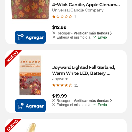
4-Wick Candle, Apple Cinnamon 
Scent, 14 oz
Universal Candle Company
1
$12.99
Recoger -
Verificar más tiendas
Agregar
Entrega el mismo día
Envío
NUEVO
Joyward Lighted Fall Garland, 
Warm White LED, Battery 
Operated, 9 ft (10 ft Total Length)
Joyward
11
$19.99
Recoger -
Verificar más tiendas
Agregar
Entrega el mismo día
Envío
NUEVO