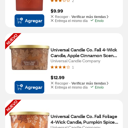
2
$9.99
Recoger -
Verificar más tiendas
Agregar
Entrega el mismo día
Envío
NUEVO
Universal Candle Co. Fall 4-Wick 
Candle, Apple Cinnamon Scent, 
Universal Candle Company
14 oz 
1
$12.99
Recoger -
Verificar más tiendas
Agregar
Entrega el mismo día
Envío
NUEVO
Universal Candle Co. Fall Foliage 
4-Wick Candle, Pumpkin Spice 
Scent, 14 oz
Universal Candle Company