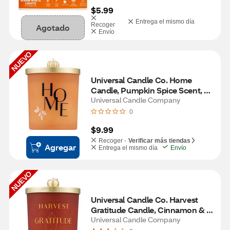
$5.99
Entrega el mismo día
Recoger
Agotado
Envío
NUEVO
Universal Candle Co. Home 
Candle, Pumpkin Spice Scent, 
9.5 oz
Universal Candle Company
0
$9.99
Recoger -
Verificar más tiendas
Agregar
Entrega el mismo día
Envío
NUEVO
Universal Candle Co. Harvest 
Gratitude Candle, Cinnamon & 
Apple Scent, 9.5 oz
Universal Candle Company