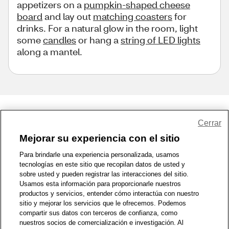
appetizers on a
pumpkin-shaped cheese
board
and lay out
matching coasters
for
drinks. For a natural glow in the room, light
some
candles
or hang a
string of LED lights
along a mantel.
Share Feedback
Cerrar
Mejorar su experiencia con el sitio
1-800-679-9691
|
Contáctenos
|
Términos de Uso
|
Accesibilidad
|
Para brindarle una experiencia personalizada, usamos
tecnologías en este sitio que recopilan datos de usted y
Política de Privacidad
|
WA Privacy Policy
|
Mapa del sitio
|
sobre usted y pueden registrar las interacciones del sitio.
Zona de Bienestar
|
© 1999 - 2026 CVS.com
Usamos esta información para proporcionarle nuestros
productos y servicios, entender cómo interactúa con nuestro
sitio y mejorar los servicios que le ofrecemos. Podemos
compartir sus datos con terceros de confianza, como
nuestros socios de comercialización e investigación. Al