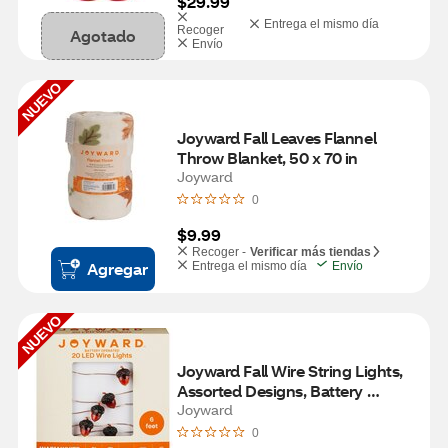
$29.99
Entrega el mismo día
Recoger
Agotado
Envío
NUEVO
Joyward Fall Leaves Flannel 
Throw Blanket, 50 x 70 in
Joyward
0
$9.99
Recoger -
Verificar más tiendas
Agregar
Entrega el mismo día
Envío
NUEVO
Joyward Fall Wire String Lights, 
Assorted Designs, Battery 
Operated, 6 ft (7 ft Total Length)
Joyward
0