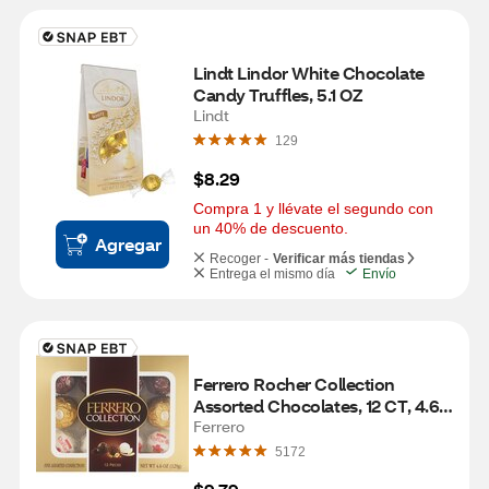
Lindt Lindor White Chocolate 
Candy Truffles, 5.1 OZ
Lindt
129
$8.29
Compra 1 y llévate el segundo con 
un 40% de descuento.
Agregar
Recoger -
Verificar más tiendas
Entrega el mismo día
Envío
Ferrero Rocher Collection 
Assorted Chocolates, 12 CT, 4.6 
OZ
Ferrero
5172