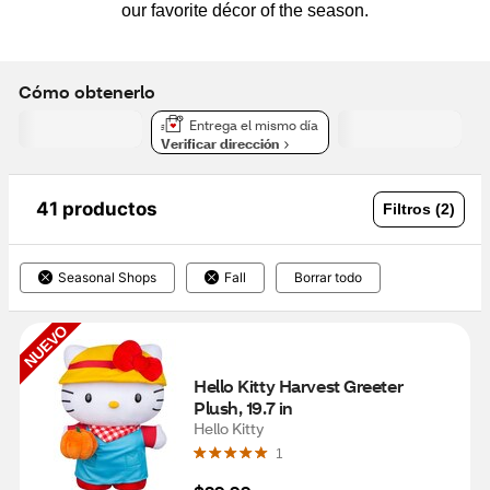
our favorite décor of the season.
Cómo obtenerlo
Entrega el mismo día
Verificar dirección
41 productos
Filtros (2)
Seasonal Shops
Fall
Borrar todo
NUEVO
Hello Kitty Harvest Greeter 
Plush, 19.7 in
Hello Kitty
1