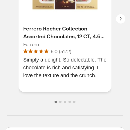
Ferrero Rocher Collection
Fer
Assorted Chocolates, 12 CT, 4.6
5.3
OZ
Ferrero
Ferr
5.0
(
5172
)
Simply a delight. So delectable. The
My 
chocolate is rich and satisfying. I
and 
love the texture and the crunch.
every s