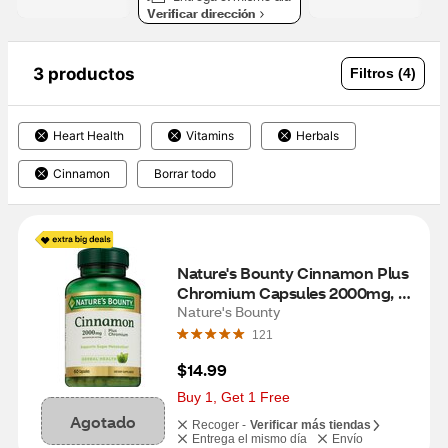
Verificar dirección
3 productos
Filtros (4)
Heart Health
Vitamins
Herbals
Cinnamon
Borrar todo
Nature's Bounty Cinnamon Plus 
Chromium Capsules 2000mg, 
60CT
Nature's Bounty
121
$14.99
Buy 1, Get 1 Free
Agotado
Recoger -
Verificar más tiendas
Entrega el mismo día
Envío