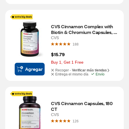
CVS Cinnamon Complex with 
Biotin & Chromium Capsules, 
120 CT
CVS
188
$15.79
Buy 1, Get 1 Free
Agregar
Recoger -
Verificar más tiendas
Entrega el mismo día
Envío
CVS Cinnamon Capsules, 180 
CT
CVS
126