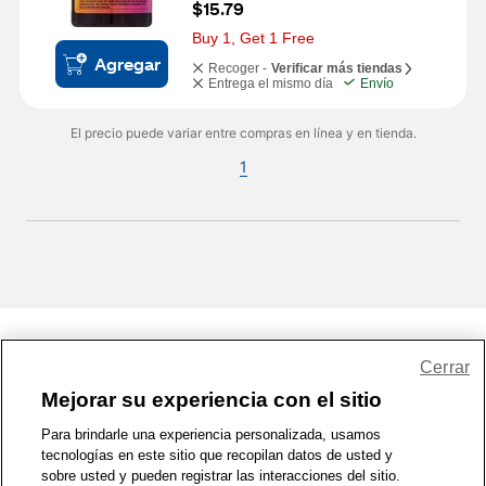
$15.79
Buy 1, Get 1 Free
Agregar
Recoger -
Verificar más tiendas
Entrega el mismo día
Envío
El precio puede variar entre compras en línea y en tienda.
1
Share Feedback
Cerrar
Mejorar su experiencia con el sitio
1-800-679-9691
|
Contáctenos
|
Términos de Uso
|
Accesibilidad
|
Para brindarle una experiencia personalizada, usamos
tecnologías en este sitio que recopilan datos de usted y
Política de Privacidad
|
WA Privacy Policy
|
Mapa del sitio
|
sobre usted y pueden registrar las interacciones del sitio.
Zona de Bienestar
|
© 1999 - 2026 CVS.com