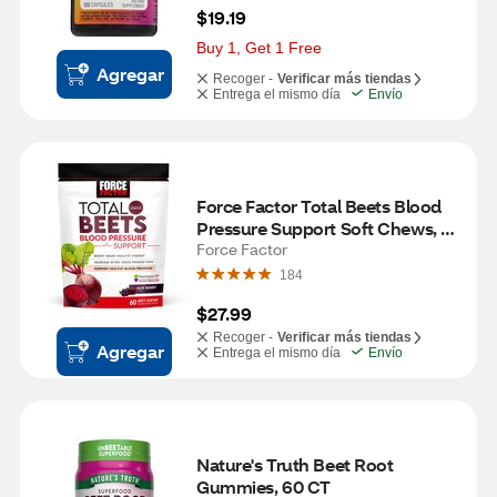
$19.19
Buy 1, Get 1 Free
Agregar
Recoger -
Verificar más tiendas
Entrega el mismo día
Envío
Force Factor Total Beets Blood 
Pressure Support Soft Chews, 
60 CT
Force Factor
184
$27.99
Recoger -
Verificar más tiendas
Agregar
Entrega el mismo día
Envío
Nature's Truth Beet Root 
Gummies, 60 CT