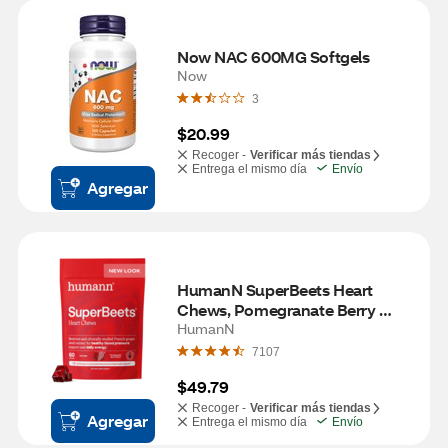
Now NAC 600MG Softgels
Now
3
$20.99
Recoger -
Verificar más tiendas
Entrega el mismo día
Envío
Agregar
HumanN SuperBeets Heart 
Chews, Pomegranate Berry 
flavor
HumanN
7107
$49.79
Recoger -
Verificar más tiendas
Agregar
Entrega el mismo día
Envío