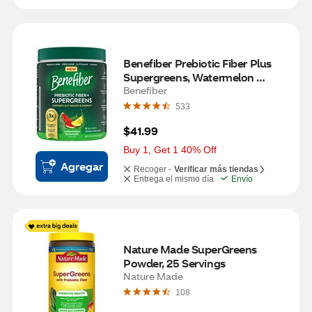
Benefiber Prebiotic Fiber Plus 
Supergreens, Watermelon 
Lemonade, 8.81 OZ
Benefiber
533
$41.99
Buy 1, Get 1 40% Off
Agregar
Recoger -
Verificar más tiendas
Entrega el mismo día
Envío
Nature Made SuperGreens 
Powder, 25 Servings
Nature Made
108