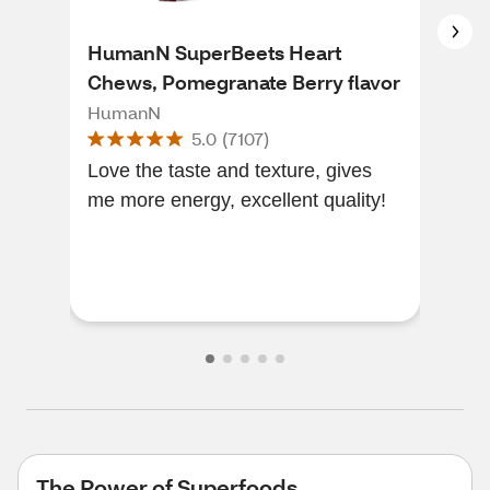
HumanN SuperBeets Heart
For
Chews, Pomegranate Berry flavor
Pom
HumanN
Forc
5.0
(
7107
)
Love the taste and texture, gives
[Thi
me more energy, excellent quality!
of 
tota
lovi
m...
The Power of Superfoods