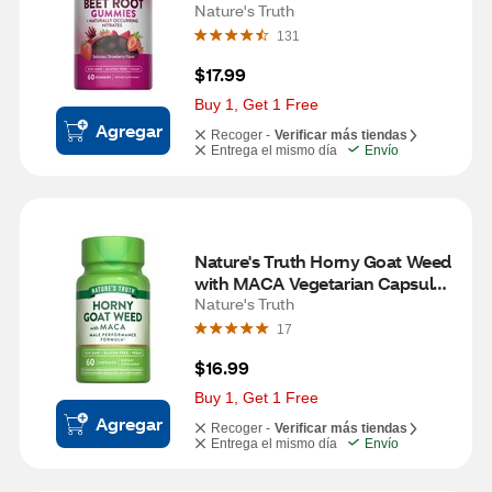
Nature's Truth
131
$17.99
Buy 1, Get 1 Free
Agregar
Recoger -
Verificar más tiendas
Entrega el mismo día
Envío
Nature's Truth Horny Goat Weed 
with MACA Vegetarian Capsules, 
60 CT
Nature's Truth
17
$16.99
Buy 1, Get 1 Free
Agregar
Recoger -
Verificar más tiendas
Entrega el mismo día
Envío