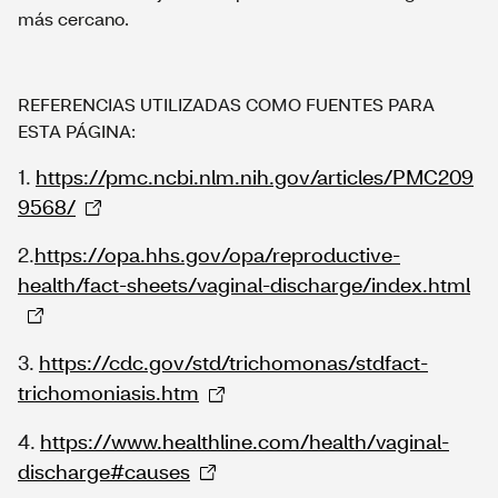
más cercano.
REFERENCIAS UTILIZADAS COMO FUENTES PARA
ESTA PÁGINA:
1.
https://pmc.ncbi.nlm.nih.gov/articles/PMC209
9568/
2.
https://opa.hhs.gov/opa/reproductive-
health/fact-sheets/vaginal-discharge/index.html
3.
https://cdc.gov/std/trichomonas/stdfact-
trichomoniasis.htm
4.
https://www.healthline.com/health/vaginal-
discharge#causes