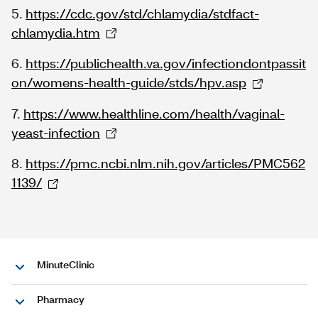
5.
https://cdc.gov/std/chlamydia/stdfact-
chlamydia.htm
6.
https://publichealth.va.gov/infectiondontpassit
on/womens-health-guide/stds/hpv.asp
7.
https://www.healthline.com/health/vaginal-
yeast-infection
8.
https://pmc.ncbi.nlm.nih.gov/articles/PMC562
1139/