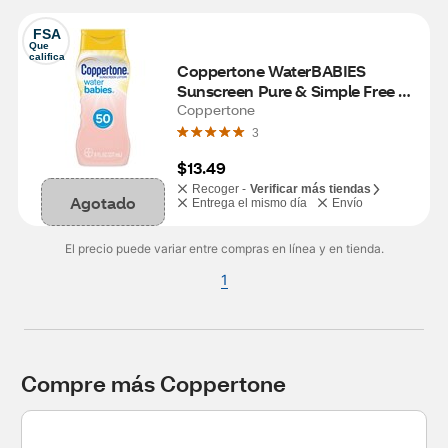
FSA
Que 
califica
Coppertone WaterBABIES 
Sunscreen Pure & Simple Free 
Lotion Broad Spectrum SPF 50, 
Coppertone
6 OZ
3
$13.49
Recoger -
Verificar más tiendas
Agotado
Entrega el mismo día
Envío
El precio puede variar entre compras en línea y en tienda.
1
Compre más Coppertone