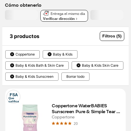
Cómo obtenerlo
Entrega el mismo día
Verificar dirección
3 productos
Filtros (5)
Coppertone
Baby & Kids
Baby & Kids Bath & Skin Care
Baby & Kids Skin Care
Baby & Kids Sunscreen
Borrar todo
FSA
Que 
califica
Coppertone WaterBABIES 
Sunscreen Pure & Simple Tear 
Free Mineral Based Lotion Broad 
Coppertone
Spectrum SPF 50, 6 OZ
20