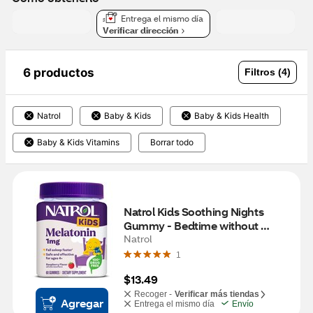
Entrega el mismo día
Verificar dirección
6 productos
Filtros (4)
Natrol
Baby & Kids
Baby & Kids Health
Baby & Kids Vitamins
Borrar todo
Natrol Kids Soothing Nights 
Gummy - Bedtime without 
Melatonin, 60 CT
Natrol
1
$13.49
Recoger -
Verificar más tiendas
Agregar
Entrega el mismo día
Envío