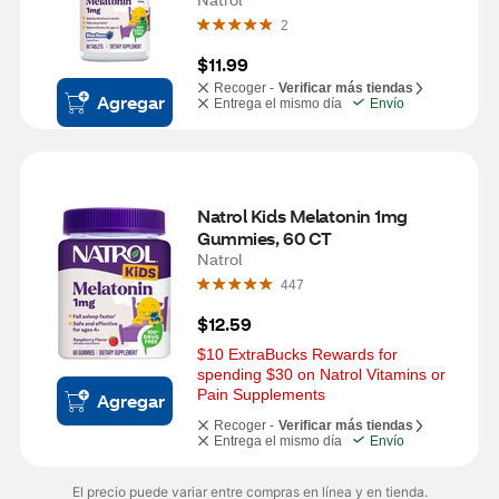
CT
2
$11.99
Recoger -
Verificar más tiendas
Agregar
Entrega el mismo día
Envío
Natrol Kids Melatonin 1mg 
Gummies, 60 CT
Natrol
447
$12.59
$10 ExtraBucks Rewards for 
spending $30 on Natrol Vitamins or 
Pain Supplements
Agregar
Recoger -
Verificar más tiendas
Entrega el mismo día
Envío
El precio puede variar entre compras en línea y en tienda.