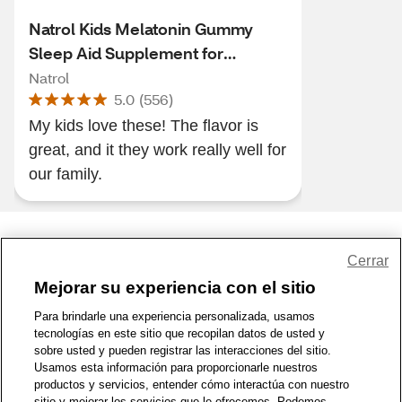
Natrol Kids Melatonin Gummy
Sleep Aid Supplement for
Children Ages 4 and up Gummies
Natrol
5.0
(
556
)
My kids love these! The flavor is
great, and it they work really well for
our family.
Share Feedback
Cerrar
Mejorar su experiencia con el sitio
1-800-679-9691
|
Contáctenos
|
Términos de Uso
|
Accesibilidad
|
Para brindarle una experiencia personalizada, usamos
tecnologías en este sitio que recopilan datos de usted y
Política de Privacidad
|
WA Privacy Policy
|
Mapa del sitio
|
sobre usted y pueden registrar las interacciones del sitio.
Zona de Bienestar
|
© 1999 - 2026 CVS.com
Usamos esta información para proporcionarle nuestros
productos y servicios, entender cómo interactúa con nuestro
sitio y mejorar los servicios que le ofrecemos. Podemos