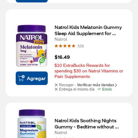
Natrol Kids Melatonin Gummy 
Sleep Aid Supplement for 
Children, Ages 4 and up 
Natrol
Gummies, Berry Flavored, 1 MG, 
556
90 CT
$16.49
$10 ExtraBucks Rewards for 
spending $30 on Natrol Vitamins or 
Pain Supplements
Agregar
Recoger -
Verificar más tiendas
Entrega el mismo día
Envío
Natrol Kids Soothing Nights 
Gummy - Bedtime without 
Melatonin, 30 CT
Natrol