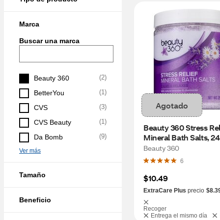
Marca
Buscar una marca
(
2
)
Beauty 360
(
1
)
BetterYou
Agotado
(
3
)
CVS
(
1
)
CVS Beauty
Beauty 360 Stress Reli
Mineral Bath Salts, 2
(
9
)
Da Bomb
Beauty 360
Ver más
6
Tamaño
$10.49
ExtraCare Plus
precio
$8.3
Beneficio
Recoger
Entrega el mismo día