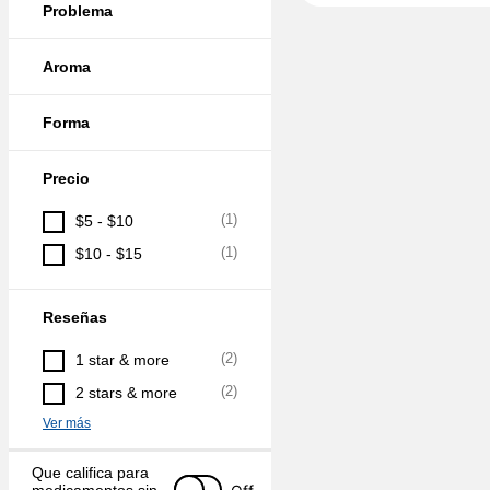
Problema
Aroma
Forma
Precio
(
1
)
$5 - $10
(
1
)
$10 - $15
Reseñas
(
2
)
1 star & more
(
2
)
2 stars & more
Ver más
Que califica para 