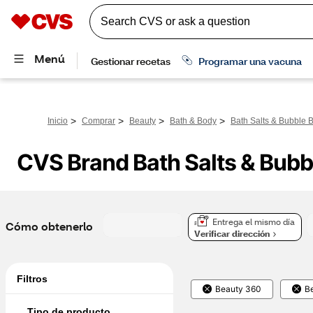
>
>
>
>
Inicio
Comprar
Beauty
Bath & Body
Bath Salts & Bubble 
CVS Brand Bath Salts & Bubb
Entrega el mismo día
Cómo obtenerlo
Verificar dirección
Filtros
Beauty 360
B
Tipo de producto