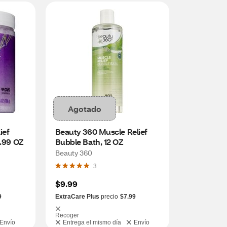
Agotado
ef 
Beauty 360 Muscle Relief 
4.99 OZ
Bubble Bath, 12 OZ
Beauty 360
3
$9.99
9
ExtraCare Plus
precio
$7.99
Recoger
Envío
Entrega el mismo día
Envío