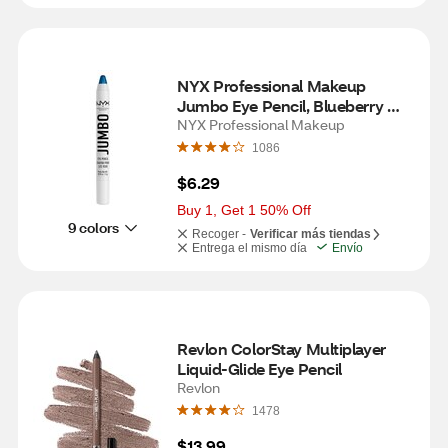
NYX Professional Makeup 
Jumbo Eye Pencil, Blueberry 
Pop
NYX Professional Makeup
1086
$6.29
Buy 1, Get 1 50% Off
9 colors
Recoger -
Verificar más tiendas
Entrega el mismo día
Envío
Revlon ColorStay Multiplayer 
Liquid-Glide Eye Pencil
Revlon
1478
$13.99