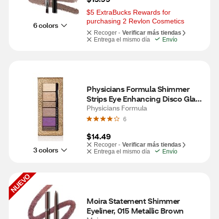
$5 ExtraBucks Rewards for 
purchasing 2 Revlon Cosmetics
6 colors
Recoger -
Verificar más tiendas
Entrega el mismo día
Envío
Physicians Formula Shimmer 
Strips Eye Enhancing Disco Glam 
Shadow & Liner, Glam Nude
Physicians Formula
6
$14.49
Recoger -
Verificar más tiendas
3 colors
Entrega el mismo día
Envío
NUEVO
Moira Statement Shimmer 
Eyeliner, 015 Metallic Brown