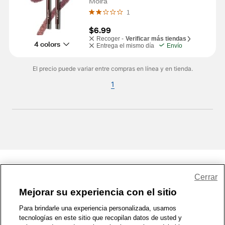
Moira
1
$6.99
Recoger -
Verificar más tiendas
4 colors
Entrega el mismo día
Envío
El precio puede variar entre compras en línea y en tienda.
1
Share Feedback
Cerrar
Mejorar su experiencia con el sitio
1-800-679-9691
|
Contáctenos
|
Términos de Uso
|
Accesibilidad
|
Para brindarle una experiencia personalizada, usamos
tecnologías en este sitio que recopilan datos de usted y
Política de Privacidad
|
WA Privacy Policy
|
Mapa del sitio
|