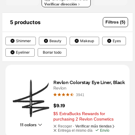
Verificar dirección
5 productos
Filtros (5)
Shimmer
Beauty
Makeup
Eyes
Eyeliner
Borrar todo
Revlon Colorstay Eye Liner, Black
Revlon
3941
$9.19
$5 ExtraBucks Rewards for 
purchasing 2 Revlon Cosmetics
11 colors
Recoger -
Verificar más tiendas
Entrega el mismo día
Envío