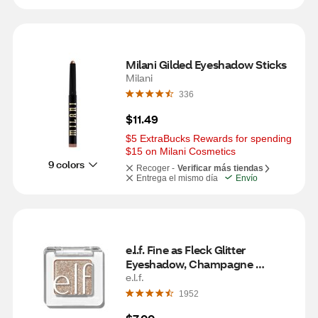
Milani Gilded Eyeshadow Sticks
Milani
336
$11.49
$5 ExtraBucks Rewards for spending 
$15 on Milani Cosmetics
9 colors
Recoger -
Verificar más tiendas
Entrega el mismo día
Envío
e.l.f. Fine as Fleck Glitter 
Eyeshadow, Champagne 
Showers
e.l.f.
1952