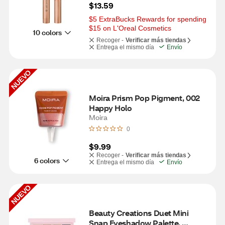
$13.59
$5 ExtraBucks Rewards for spending 
$15 on L'Oreal Cosmetics
10 colors
Recoger -
Verificar más tiendas
Entrega el mismo día
Envío
NUEVO
Moira Prism Pop Pigment, 002 
Happy Holo
Moira
0
$9.99
Recoger -
Verificar más tiendas
6 colors
Entrega el mismo día
Envío
NUEVO
Beauty Creations Duet Mini 
Snap Eyeshadow Palette, 