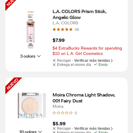
NUEVO
L.A. COLORS Prism Stick, 
Angelic Glow
L.A. COLORS
98
$7.99
$4 ExtraBucks Rewards for spending 
$10 on L.A. Girl Cosmetics
3 colors
Recoger -
Verificar más tiendas
Entrega el mismo día
Envío
NUEVO
Moira Chroma Light Shadow, 
001 Fairy Dust
Moira
0
$5.99
Recoger -
Verificar más tiendas
10 colors
Entrega el mismo día
Envío