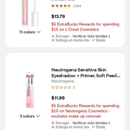
1684
$13.79
$5 ExtraBucks Rewards for spending 
$15 on L'Oreal Cosmetics
11 colors
Recoger -
Verificar más tiendas
Entrega el mismo día
Envío
Neutrogena Sensitive Skin 
Eyeshadow + Primer, Soft Pearl, 
0.22 oz
Neutrogena
0
$11.99
$5 ExtraBucks Rewards for spending 
$10 on Neutrogena Cosmetics - 
3 colors
excludes make up remover
Recoger -
Verificar más tiendas
Entrega el mismo día
Envío