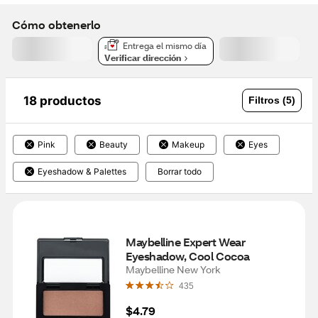
Cómo obtenerlo
Entrega el mismo día
Verificar dirección
18 productos
Filtros (5)
Pink
Beauty
Makeup
Eyes
Eyeshadow & Palettes
Borrar todo
Maybelline Expert Wear 
Eyeshadow, Cool Cocoa
Maybelline New York
435
$4.79