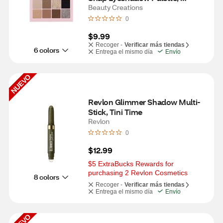
Grungy Greys
Beauty Creations
0
$9.99
Recoger -
Verificar más tiendas
6 colors
Entrega el mismo día
Envío
NUEVO
Revlon Glimmer Shadow Multi-
Stick, Tini Time
Revlon
0
$12.99
$5 ExtraBucks Rewards for 
purchasing 2 Revlon Cosmetics
8 colors
Recoger -
Verificar más tiendas
Entrega el mismo día
Envío