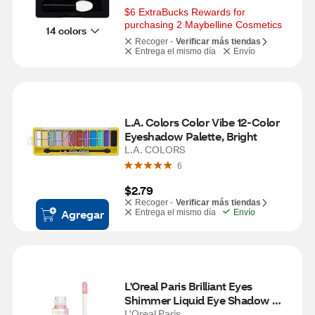
$6 ExtraBucks Rewards for 
purchasing 2 Maybelline Cosmetics
14 colors
Recoger -
Verificar más tiendas
Entrega el mismo día
Envío
L.A. Colors Color Vibe 12-Color 
Eyeshadow Palette, Bright
L.A. COLORS
6
$2.79
Recoger -
Verificar más tiendas
Agregar
Entrega el mismo día
Envío
L'Oreal Paris Brilliant Eyes 
Shimmer Liquid Eye Shadow 
Makeup, Blush Jewel
L'Oreal Paris