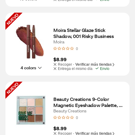
NUEVO
Moira Stellar Glaze Stick 
Shadow, 001 Risky Business
Moira
0
$8.99
Recoger -
Verificar más tiendas
4 colors
Entrega el mismo día
Envío
NUEVO
Beauty Creations 9-Color 
Magnetic Eyeshadow Palette, 
Give Me Moss
Beauty Creations
0
$8.99
Recoger -
Verificar más tiendas