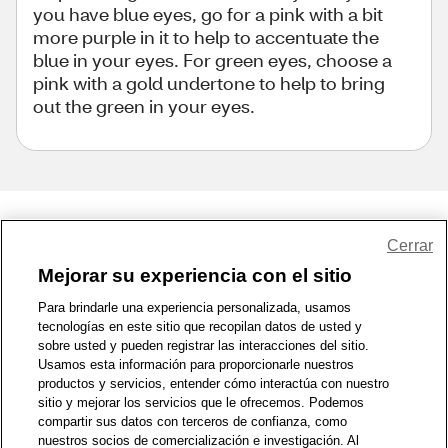
you have blue eyes, go for a pink with a bit
more purple in it to help to accentuate the
blue in your eyes. For green eyes, choose a
pink with a gold undertone to help to bring
out the green in your eyes.
Share Feedback
Cerrar
Mejorar su experiencia con el sitio
1-800-679-9691
|
Contáctenos
|
Términos de Uso
|
Accesibilidad
|
Para brindarle una experiencia personalizada, usamos
tecnologías en este sitio que recopilan datos de usted y
Política de Privacidad
|
WA Privacy Policy
|
Mapa del sitio
|
sobre usted y pueden registrar las interacciones del sitio.
Zona de Bienestar
|
© 1999 - 2026 CVS.com
Usamos esta información para proporcionarle nuestros
productos y servicios, entender cómo interactúa con nuestro
sitio y mejorar los servicios que le ofrecemos. Podemos
compartir sus datos con terceros de confianza, como
nuestros socios de comercialización e investigación. Al