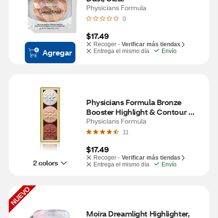
Physicians Formula
0
$17.49
Recoger -
Verificar más tiendas
Agregar
Entrega el mismo día
Envío
Physicians Formula Bronze 
Booster Highlight & Contour 
Palette, Shimmer Glow
Physicians Formula
11
$17.49
Recoger -
Verificar más tiendas
2 colors
Entrega el mismo día
Envío
NUEVO
Moira Dreamlight Highlighter, 