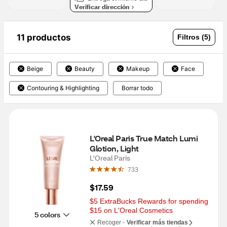
Verificar dirección
11 productos
Filtros (5)
Beige
Beauty
Makeup
Face
Contouring & Highlighting
Borrar todo
L'Oreal Paris True Match Lumi 
Glotion, Light
L'Oreal Paris
733
$17.59
$5 ExtraBucks Rewards for spending 
$15 on L'Oreal Cosmetics
5 colors
Recoger -
Verificar más tiendas