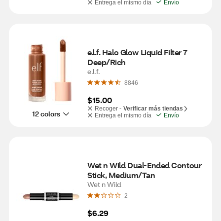
Entrega el mismo día
Envío
e.l.f. Halo Glow Liquid Filter 7 
Deep/Rich
e.l.f.
8846
$15.00
Recoger -
Verificar más tiendas
12 colors
Entrega el mismo día
Envío
Wet n Wild Dual-Ended Contour 
Stick, Medium/Tan
Wet n Wild
2
$6.29