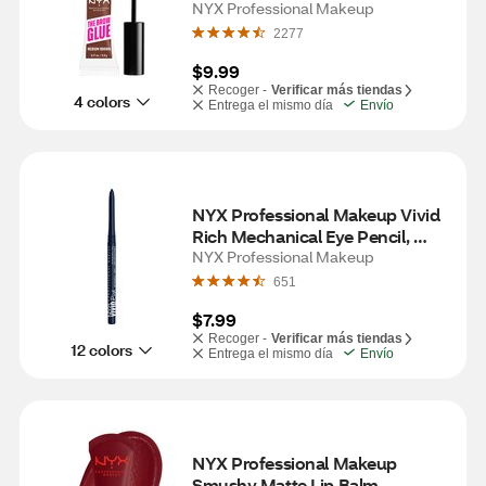
NYX Professional Makeup
2277
$9.99
Recoger -
Verificar más tiendas
4 colors
Entrega el mismo día
Envío
NYX Professional Makeup Vivid 
Rich Mechanical Eye Pencil, 
Sapphire Bling .01 oz
NYX Professional Makeup
651
$7.99
Recoger -
Verificar más tiendas
12 colors
Entrega el mismo día
Envío
NYX Professional Makeup 
Smushy Matte Lip Balm, 