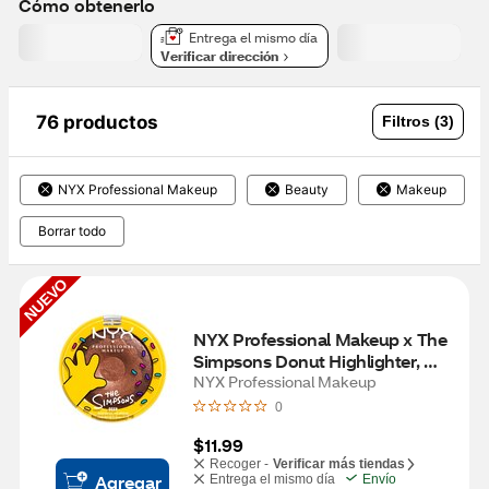
Cómo obtenerlo
Entrega el mismo día
Verificar dirección
76 productos
Filtros (3)
NYX Professional Makeup
Beauty
Makeup
Borrar todo
NUEVO
NYX Professional Makeup x The 
Simpsons Donut Highlighter, 
Glazed Over
NYX Professional Makeup
0
$11.99
Recoger -
Verificar más tiendas
Agregar
Entrega el mismo día
Envío