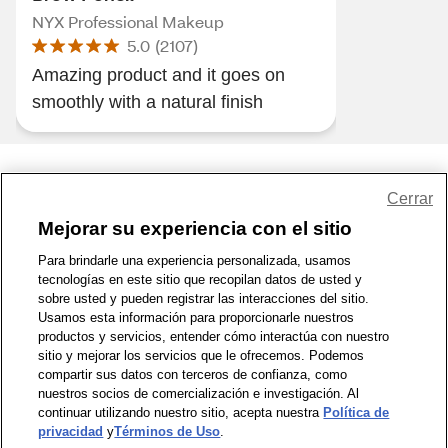
NYX Professional Makeup
5.0
(
2107
)
Amazing product and it goes on
smoothly with a natural finish
Share Feedback
Cerrar
Mejorar su experiencia con el sitio
1-800-679-9691
|
Contáctenos
|
Términos de Uso
|
Accesibilidad
|
Para brindarle una experiencia personalizada, usamos
tecnologías en este sitio que recopilan datos de usted y
Política de Privacidad
|
WA Privacy Policy
|
Mapa del sitio
|
sobre usted y pueden registrar las interacciones del sitio.
Zona de Bienestar
|
© 1999 - 2026 CVS.com
Usamos esta información para proporcionarle nuestros
productos y servicios, entender cómo interactúa con nuestro
sitio y mejorar los servicios que le ofrecemos. Podemos
compartir sus datos con terceros de confianza, como
nuestros socios de comercialización e investigación. Al
continuar utilizando nuestro sitio, acepta nuestra
Política de
privacidad
y
Términos de Uso
.