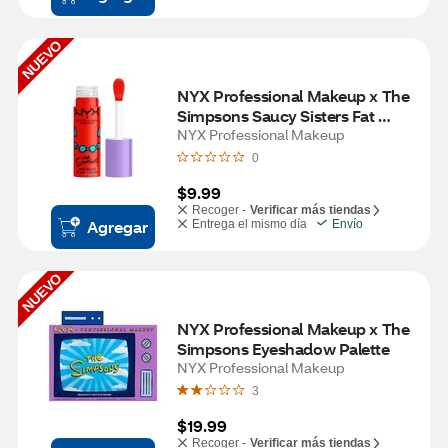
NUEVO
NYX Professional Makeup x The 
Simpsons Saucy Sisters Fat 
Cheeks Blush, Snarky Scarlet
NYX Professional Makeup
0
$9.99
Recoger -
Verificar más tiendas
Agregar
Entrega el mismo día
Envío
NUEVO
NYX Professional Makeup x The 
Simpsons Eyeshadow Palette
NYX Professional Makeup
3
$19.99
Recoger -
Verificar más tiendas