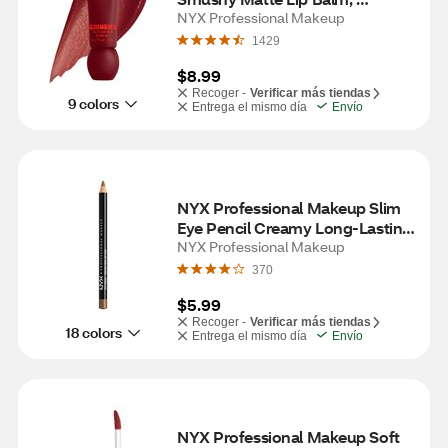
Smushy Matte Lip Balm, Swipe 2 
NYX Professional Makeup
Smooth
1429
$8.99
Recoger -
Verificar más tiendas
9 colors
Entrega el mismo día
Envío
NYX Professional Makeup Slim 
Eye Pencil Creamy Long-Lasting 
Eyeliner, Light Brown
NYX Professional Makeup
370
$5.99
Recoger -
Verificar más tiendas
18 colors
Entrega el mismo día
Envío
NYX Professional Makeup Soft 