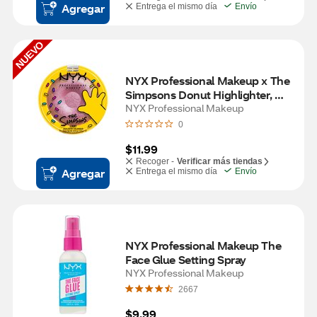
Agregar
Entrega el mismo día
Envío
NUEVO
NYX Professional Makeup x The 
Simpsons Donut Highlighter, 
Donut Mind if I Do
NYX Professional Makeup
0
$11.99
Recoger -
Verificar más tiendas
Agregar
Entrega el mismo día
Envío
NYX Professional Makeup The 
Face Glue Setting Spray
NYX Professional Makeup
2667
$9.99