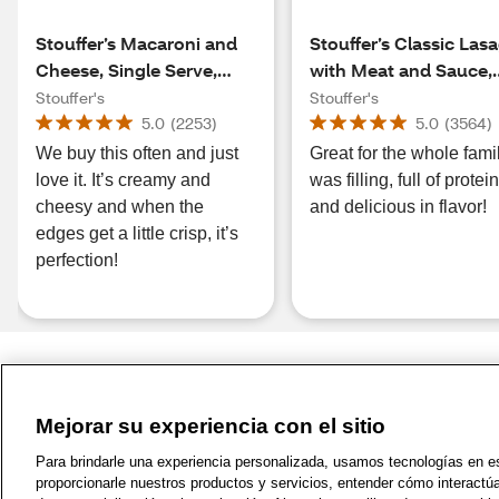
Stouffer’s Macaroni and
Stouffer’s Classic Las
Cheese, Single Serve,
with Meat and Sauce,
Frozen Entrees for One,
Single Serve, Oven Re
Stouffer's
Stouffer's
Easy Frozen Dinners, 12
Frozen Dinners, 10.5 o
5.0
(
2253
)
5.0
(
3564
)
oz
We buy this often and just
Great for the whole famil
love it. It’s creamy and
was filling, full of protein
cheesy and when the
and delicious in flavor!
edges get a little crisp, it’s
perfection!
Mejorar su experiencia con el sitio
1-800-679-9691
|
Contáctenos
|
Términos de 
Para brindarle una experiencia personalizada, usamos tecnologías en est
proporcionarle nuestros productos y servicios, entender cómo interactú