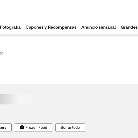
od
cery
Frozen Food
Borrar todo