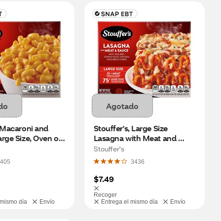
do
Agotado
 Macaroni and 
Stouffer's, Large Size 
rge Size, Oven or 
Lasagna with Meat and 
Dinner, Easy 
Sauce Frozen Meal, 19 oz
Stouffer's
ners, 20 oz
405
3436
$7.49
Recoger
 mismo día
Envío
Entrega el mismo día
Envío