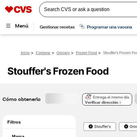
>
>
>
>
Inicio
Comprar
Grocery
Frozen Food
Stouffer's Frozen Fo
Stouffer's Frozen Food
Entrega el mismo día
Cómo obtenerlo
Verificar dirección
Filtros
Stouffer's
Gro
Marca