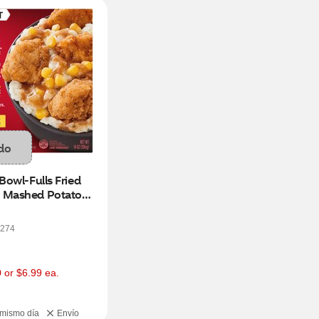
do
Bowl-Fulls Fried 
 Mashed Potatoes 
l, 14 oz
274
0 or $6.99 ea.
 mismo día
Envío