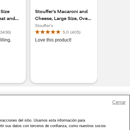
 Size
Stouffer’s Macaroni and
eat and
Cheese, Large Size, Oven
al, 19 oz
or Microwave Dinner,
Stouffer's
Easy Frozen Dinners, 20
(
3436
)
5.0
(
405
)
oz
lling.
Love this product!
Cerrar
io
|
Zona de Bienestar
|
© 1999 - 2026 CVS.com
teracciones del sitio. Usamos esta información para
rtir sus datos con terceros de confianza, como nuestros socios