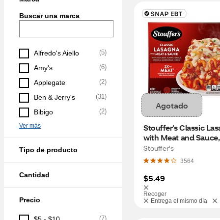
Buscar una marca
(
5
)
Alfredo's Aiello
(
6
)
Amy's
(
2
)
Applegate
(
31
)
Ben & Jerry's
Agotado
(
2
)
Bibigo
Ver más
Stouffer’s Classic Las
with Meat and Sauce, 
Serve, Oven Ready, Fr
Stouffer's
Tipo de producto
Dinners, 10.5 oz
3564
Cantidad
$5.49
Recoger
Precio
Entrega el mismo día
(
7
)
$5 - $10