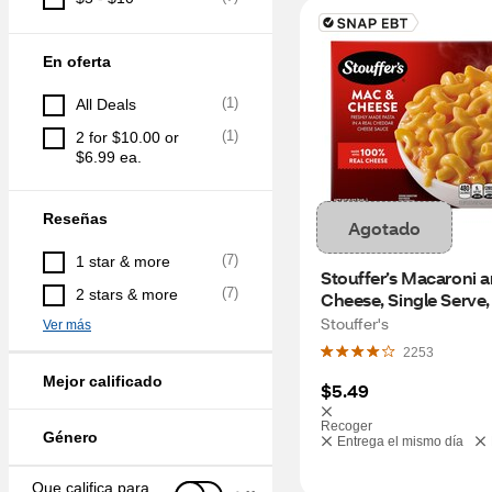
En oferta
(
1
)
All Deals
(
1
)
2 for $10.00 or 
$6.99 ea.
Reseñas
Agotado
(
7
)
1 star & more
Stouffer’s Macaroni a
(
7
)
2 stars & more
Cheese, Single Serve,
Entrees for One, Easy 
Stouffer's
Ver más
Dinners, 12 oz
2253
Mejor calificado
$5.49
Recoger
Género
Entrega el mismo día
Que califica para 