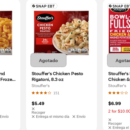
Agotado
Agota
nd 
Stouffer's Chicken Pesto 
Stouffer's 
 Frozen 
Rigatoni, 8.3 oz
Chicken &
Frozen 
Frozen Mea
Stouffer's
Stouffer's
151
$5.49
$6.99
2 for $10.0
Recoger
Envío
Entrega el mismo día
Envío
Recoger
Entrega el