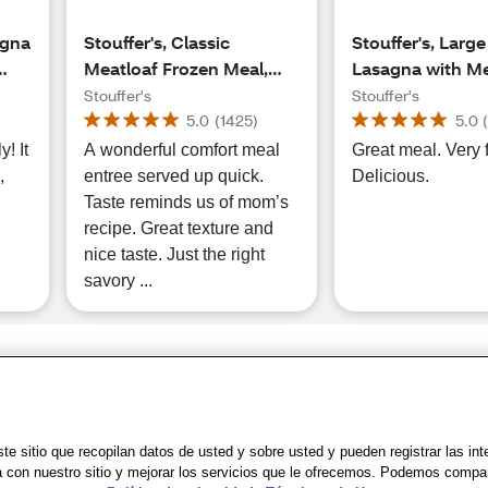
agna
Stouffer's, Classic
Stouffer's, Large
Meatloaf Frozen Meal,
Lasagna with M
ady,
9.87 oz
Sauce Frozen Me
Stouffer's
Stouffer's
z
5.0
(
1425
)
5.0
y! It
A wonderful comfort meal
Great meal. Very fi
,
entree served up quick.
Delicious.
Taste reminds us of mom’s
recipe. Great texture and
nice taste. Just the right
savory ...
Share Feedback
Uso
|
Accesibilidad
|
Política de Privacidad
|
WA Privacy Policy
|
Mapa del sit
e sitio que recopilan datos de usted y sobre usted y pueden registrar las in
a con nuestro sitio y mejorar los servicios que le ofrecemos. Podemos compa