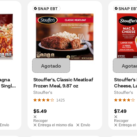
Agotado
Agota
agna 
Stouffer's, Classic Meatloaf 
Stouffer’s
Single 
Frozen Meal, 9.87 oz
Cheese, La
ozen 
Microwave 
Stouffer's
Stouffer's
Frozen Din
1425
$5.49
$7.49
Recoger
Recoger
Envío
Entrega el mismo día
Envío
Entrega el