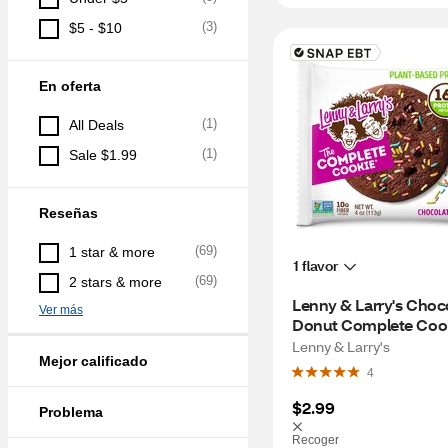
(
3
)
$5 - $10
En oferta
(
1
)
All Deals
(
1
)
Sale $1.99
Reseñas
(
69
)
1 star & more
1 flavor
(
69
)
2 stars & more
Lenny & Larry's Choco
Ver más
Donut Complete Cooki
OZ
Lenny & Larry's
Mejor calificado
4
$2.99
Problema
Recoger