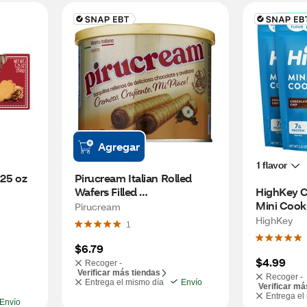
Agregar
1 flavor
.25 oz
Pirucream Italian Rolled 
Wafers Filled 
HighKey C
w/Chocolate&Hazelnut
Mini Cooki
Pirucream
HighKey
1
$6.79
$4.99
Recoger -
Verificar más tiendas
Recoger -
Entrega el mismo día
Envío
Verificar má
Entrega el
Envío