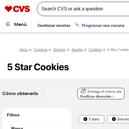
>
>
>
>
>
Inicio
Comprar
Grocery
Snacks
Cookies
5 Star Cookie
5 Star Cookies
Entrega el mismo día
Cómo obtenerlo
Verificar dirección
Filtros
5 stars
Grocer
Marca