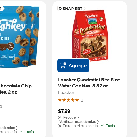
Agregar
Loacker Quadratini Bite Size 
hocolate Chip 
Wafer Cookies, 8.82 oz
es, 2 oz
Loacker
1
3
$7.29
Recoger -
Verificar más tiendas
Entrega el mismo día
Envío
s tiendas
 mismo día
Envío