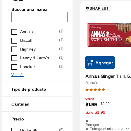
Buscar una marca
(
1
)
Anna's
(
1
)
Biscoff
(
1
)
HighKey
(
1
)
Lenny & Larry's
Agregar
(
1
)
Loacker
Ver más
Anna's Ginger Thin, 5
Anna's
Tipo de producto
2
Oferta
W
$1.99
Cantidad
$2.99
a
s
Sale $1.99
Precio
Recoger
Entrega el mismo día
(
5
)
Under $5