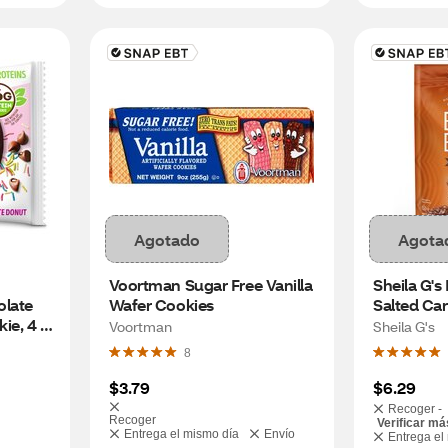
Agotado
Agota
Voortman Sugar Free Vanilla 
Sheila G's 
late 
Wafer Cookies
Salted Car
e, 4 
Voortman
Sheila G's
8
$3.79
$6.29
Recoger -
Recoger
Verificar má
Entrega el mismo día
Envío
Entrega el