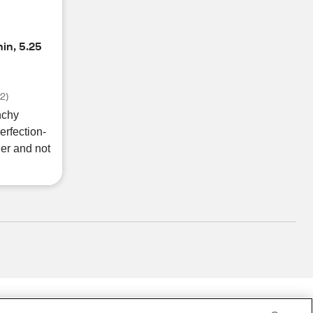
in, 5.25
(
2
)
nchy
erfection-
er and not