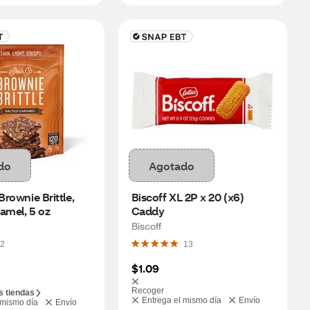
do
Agotado
Brownie Brittle, 
Biscoff XL 2P x 20 (x6) 
amel, 5 oz
Caddy
Biscoff
2
13
$1.09
Recoger
s tiendas
Entrega el mismo día
Envío
 mismo día
Envío