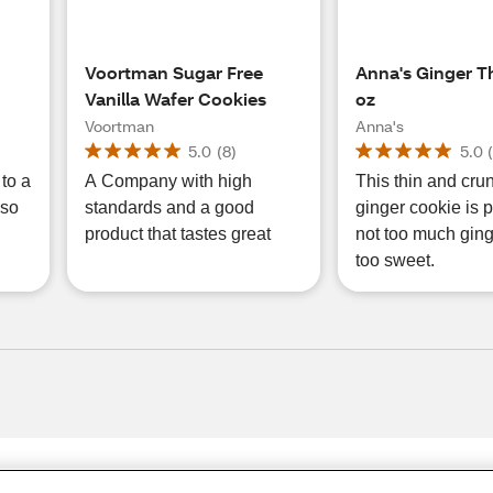
)
Voortman Sugar Free
Anna's Ginger Th
Vanilla Wafer Cookies
oz
Voortman
Anna's
5.0
(
8
)
5.0
to a
A Company with high
This thin and cru
 so
standards and a good
ginger cookie is p
product that tastes great
not too much ging
too sweet.