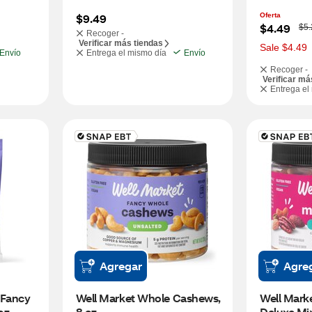
$9.49
Oferta
W
$4.49
$5.
Recoger -
a
Verificar más tiendas
s
Sale $4.49
Envío
Entrega el mismo día
Envío
Recoger -
Verificar má
Entrega el
Agregar
Agre
Fancy 
Well Market Whole Cashews, 
Well Market
oz
8 oz
Deluxe Mix