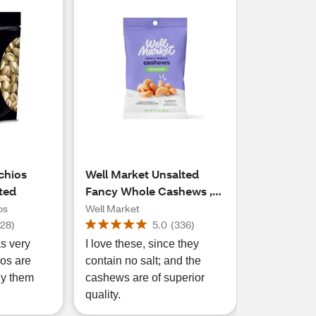
chios
Well Market Unsalted
ted
Fancy Whole Cashews ,
3.5 oz
os
Well Market
(
28
)
5.0
(
336
)
s very
I love these, since they
ios are
contain no salt; and the
buy them
cashews are of superior
quality.