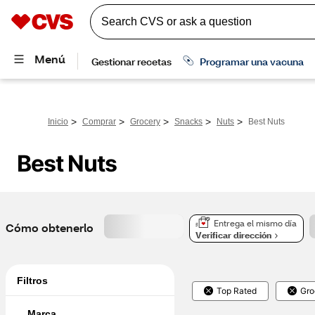
>
>
>
>
>
Inicio
Comprar
Grocery
Snacks
Nuts
Best Nuts
Best Nuts
Entrega el mismo día
Cómo obtenerlo
Verificar dirección
Filtros
Top Rated
Gro
Marca