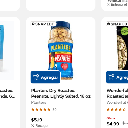
Verificar má
Entrega el
Agregar
Agre
asted 
Planters Dry Roasted 
Wonderful 
ds, 6 
Peanuts, Lightly Salted, 16 oz
Roasted a
Planters
Wonderful P
30
$5.19
Oferta
W
$4.99
$9.
Recoger -
a