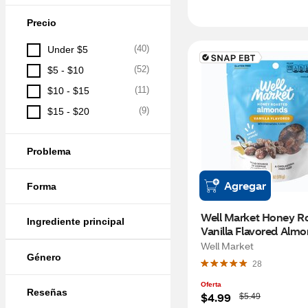
Precio
(
40
)
Under $5
(
52
)
$5 - $10
(
11
)
$10 - $15
(
9
)
$15 - $20
Problema
Agregar
Forma
Well Market Honey Ro
Ingrediente principal
Vanilla Flavored Almon
OZ
Well Market
Género
28
Oferta
Reseñas
W
$4.99
$5.49
a