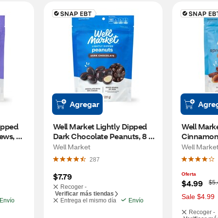
Agregar
Agre
ipped 
Well Market Lightly Dipped 
Well Marke
ws, 8 
Dark Chocolate Peanuts, 8 
Cinnamon 
oz
Almonds, 
Well Market
Well Marke
287
$7.79
Oferta
W
$4.99
$5.
Recoger -
a
Verificar más tiendas
s
Sale $4.99
Envío
Entrega el mismo día
Envío
Recoger -