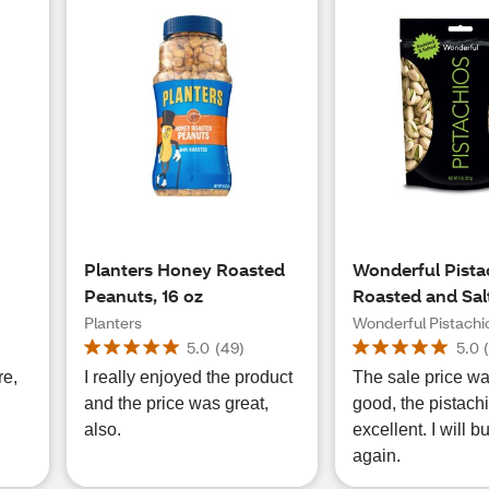
Planters Honey Roasted
Wonderful Pista
Peanuts, 16 oz
Roasted and Sal
Planters
Wonderful Pistachi
5.0
(
49
)
5.0
re,
I really enjoyed the product
The sale price wa
and the price was great,
good, the pistach
also.
excellent. I will 
again.