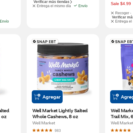
Verificar más tiendas
s
Sale $4.99
Entrega el mismo día
Envío
Recoger -
Verificar má
Envío
Entrega el
Agregar
Agre
lted 
Well Market Lightly Salted 
Well Mark
 oz
Whole Cashews, 8 oz
Trail Mix, 
Well Market
Well Marke
983