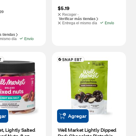
$5.19
29
Recoger -
Verificar más tiendas
Entrega el mismo día
Envío
s tiendas
 mismo día
Envío
gar
Agregar
, Lightly Salted 
Well Market Lightly Dipped 
ed Nuts, 8 oz
Dark Chocolate Pistachio, 8 