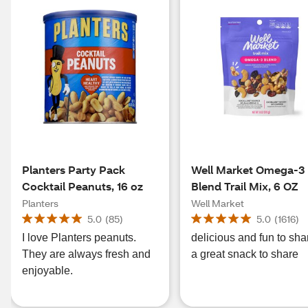
Planters Party Pack
Well Market Omega-3
Cocktail Peanuts, 16 oz
Blend Trail Mix, 6 OZ
Planters
Well Market
5.0
(
85
)
5.0
(
1616
)
I love Planters peanuts.
delicious and fun to sha
They are always fresh and
a great snack to share
enjoyable.