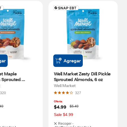
gar
Agregar
t Maple 
Well Market Zesty Dill Pickle 
Sprouted 
Sprouted Almonds, 6 oz
6 oz
t
Well Market
320
327
Oferta
W
$4.99
49
$5.49
a
s
Sale $4.99
Recoger -