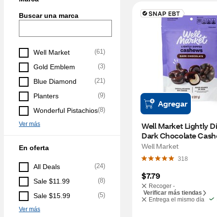
Buscar una marca
(
61
)
Well Market
(
3
)
Gold Emblem
(
21
)
Blue Diamond
(
9
)
Planters
Agregar
(
8
)
Wonderful Pistachios
Ver más
Well Market Lightly D
Dark Chocolate Cashe
oz
Well Market
En oferta
318
(
24
)
All Deals
$7.79
(
8
)
Sale $11.99
Recoger -
Verificar más tiendas
(
5
)
Sale $15.99
Entrega el mismo día
Ver más