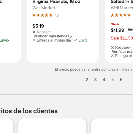
z
Virginia Peanuts, 16 oz
Salted In S
oz
Well Market
Well Marke
46
$5.19
Oferta
W
$11.99
$1
Recoger -
a
Verificar más tiendas
s
Sale $11.99
Envío
Entrega el mismo día
Envío
Recoger -
Verificar má
Entrega el
El precio puede variar entre compras en línea y
1
2
3
4
5
6
tos de los clientes