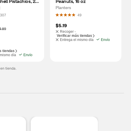
hell Pistachios, 24 
Peanuts, 16 oz
t
Planters
307
49
$5.19
4.89
Recoger -
Verificar más tiendas
Entrega el mismo día
Envío
s tiendas
 mismo día
Envío
 en tienda.