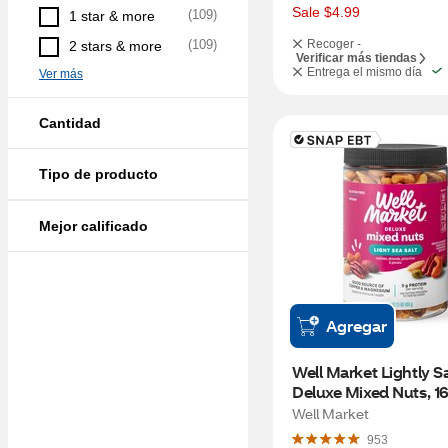
s
Sale $4.99
(
109
)
1 star & more
(
109
)
Recoger -
2 stars & more
Verificar más tiendas
Entrega el mismo día
Ver más
Cantidad
Tipo de producto
Mejor calificado
Agregar
Well Market Lightly Sa
Deluxe Mixed Nuts, 16
Well Market
953