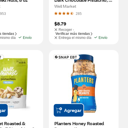
oz
t
Well Market
953
285
$8.79
Recoger -
s tiendas
Verificar más tiendas
 mismo día
Envío
Entrega el mismo día
Envío
gar
Agregar
t Roasted & 
Planters Honey Roasted 