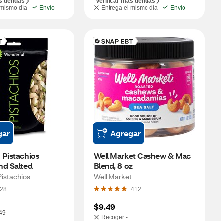
s tiendas
Verificar más tiendas
 mismo día
Envío
Entrega el mismo día
Envío
gar
Agregar
Pistachios 
Well Market Cashew & Mac 
nd Salted
Blend, 8 oz
istachios
Well Market
28
412
$9.49
49
Recoger -